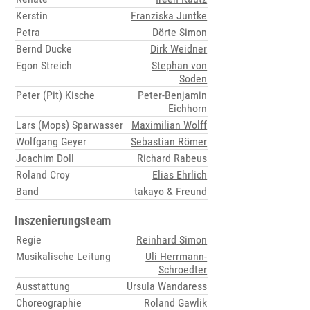
Kerstin
Franziska Juntke
Petra
Dörte Simon
Bernd Ducke
Dirk Weidner
Egon Streich
Stephan von
Soden
Peter (Pit) Kische
Peter-Benjamin
Eichhorn
Lars (Mops) Sparwasser
Maximilian Wolff
Wolfgang Geyer
Sebastian Römer
Joachim Doll
Richard Rabeus
Roland Croy
Elias Ehrlich
Band
takayo & Freund
Inszenierungsteam
Regie
Reinhard Simon
Musikalische Leitung
Uli Herrmann-
Schroedter
Ausstattung
Ursula Wandaress
Choreographie
Roland Gawlik