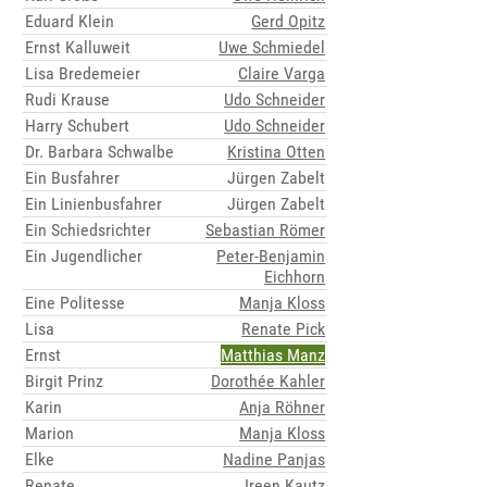
Eduard Klein
Gerd Opitz
Ernst Kalluweit
Uwe Schmiedel
Lisa Bredemeier
Claire Varga
Rudi Krause
Udo Schneider
Harry Schubert
Udo Schneider
Dr. Barbara Schwalbe
Kristina Otten
Ein Busfahrer
Jürgen Zabelt
Ein Linienbusfahrer
Jürgen Zabelt
Ein Schiedsrichter
Sebastian Römer
Ein Jugendlicher
Peter-Benjamin
Eichhorn
Eine Politesse
Manja Kloss
Lisa
Renate Pick
Ernst
Matthias Manz
Birgit Prinz
Dorothée Kahler
Karin
Anja Röhner
Marion
Manja Kloss
Elke
Nadine Panjas
Renate
Ireen Kautz