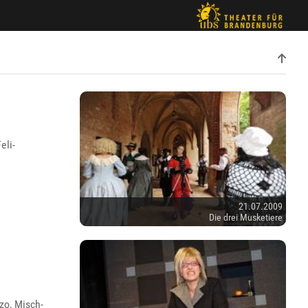
eli-
21.07.2009
Die drei Musketiere
zo, Misch-