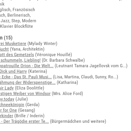
nik
glisch, Französisch
sch, Berlinerisch,
, Jazz, Step, Modern
Klavier Blockflöte
n (15)
rei Musketiere
(Mylady Winter)
Sucht
(Yana, Architektin)
ott des Gemetzels
(Véronique Houillé)
 schummeln, Liebling!
(Dr. Barbara Schwalbe)
patrouille Orion - Die Welt...
(
Leutnant Tamara Jagellovsk vom G...
)
Dick und Harry
(Katerina)
 Ecke - Das St. Pauli Musi...
(
Lisa, Martina, Claudi, Sunny, Ro...
)
ähmung der Widerspenstige...
(Katharina)
ir Lady
(Eliza Doolittle)
ustigen Weiber von Windsor
(Mrs. Alice Ford)
y.today
(Julie)
chneekönigin
(Gerda)
r for One
(Gesang)
rkinder
(Brille / Inderin)
 - Der Trägödie erster Te...
(Bürgermädchen und weitere)