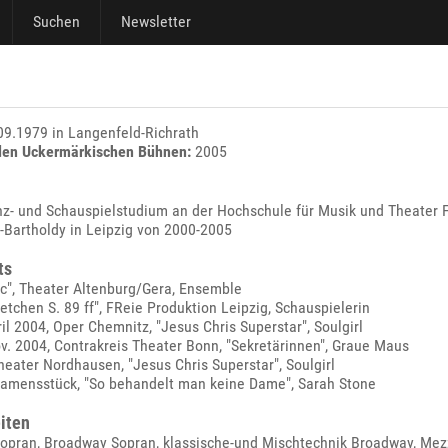
Suchen
Newsletter
9.1979 in Langenfeld-Richrath
den Uckermärkischen Bühnen:
2005
nz- und Schauspielstudium an der Hochschule für Musik und Theater F
Bartholdy in Leipzig von 2000-2005
ts
ec", Theater Altenburg/Gera, Ensemble
retchen S. 89 ff", FReie Produktion Leipzig, Schauspielerin
il 2004, Oper Chemnitz, "Jesus Chris Superstar", Soulgirl
v. 2004, Contrakreis Theater Bonn, "Sekretärinnen", Graue Maus
eater Nordhausen, "Jesus Chris Superstar", Soulgirl
xamensstück, "So behandelt man keine Dame", Sarah Stone
iten
Sopran, Broadway Sopran, klassische-und Mischtechnik Broadway, Mez