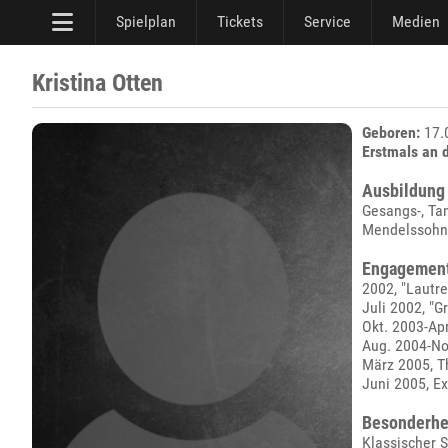
Spielplan
Tickets
Service
Medien
Kristina Otten
Geboren:
17.0
Erstmals an 
Ausbildung
Gesangs-, Ta
Mendelssohn-
Engagemen
2002, "Lautr
Juli 2002, "G
Okt. 2003-Apr
Aug. 2004-No
März 2005, Th
Juni 2005, E
Besonderhe
Klassischer 