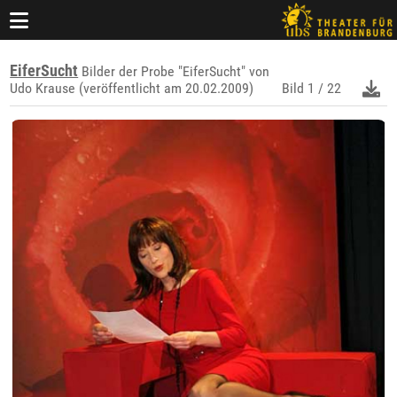
EiferSucht
Bilder der Probe "EiferSucht" von
Udo Krause (veröffentlicht am 20.02.2009)
Bild
1 / 22