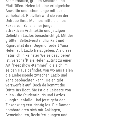
Schmerbauch, grauen Schläfen und
Plattfüßen. Helen ist eine erfolgreiche
Anwältin und schon lange mit Lazlo
verheiratet. Plötzlich wird sie von der
Untreue ihres Mannes mittels eines
Faxes von Yana, einer jungen,
attraktiven Architektin und jetzigen
Geliebten Lazlos benachrichtigt. Mit der
größten Selbstverständlichkeit und
Rigorosität ihrer Jugend fordert Yana
Helen auf, Lazlo freizugeben. Als diese
natürlich in keinster Weise dazu bereit
ist, verschafft sie Helen Zutritt zu einer
Art "Peepshow -Kammer", die sich im
selben Haus befindet, von wo aus Helen
die Liebesspiele zwischen Lazlo und
Yana beobachten kann. Helen gibt
verzweifelt auf. Doch da kommt die
Dritte ins Boot. Sie ist die Leiseste von
allen - die Studentin Iris und Lazlos
Jungfrauenfalle. Und jetzt geht der
Zickenkrieg erst richtig los. Die Damen
bombardieren sich mit Anklagen,
Gemeinheiten, Rechtfertigungen und