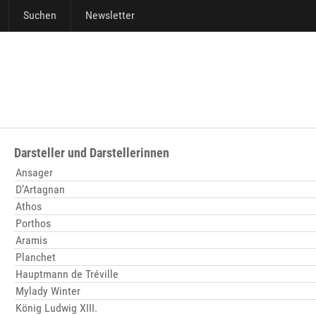
Suchen
Newsletter
Darsteller und Darstellerinnen
Ansager
D’Artagnan
Athos
Porthos
Aramis
Planchet
Hauptmann de Tréville
Mylady Winter
König Ludwig XIII.