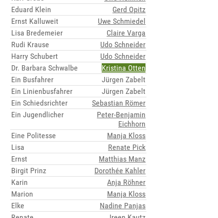
Eduard Klein
Gerd Opitz
Ernst Kalluweit
Uwe Schmiedel
Lisa Bredemeier
Claire Varga
Rudi Krause
Udo Schneider
Harry Schubert
Udo Schneider
Dr. Barbara Schwalbe
Kristina Otten
Ein Busfahrer
Jürgen Zabelt
Ein Linienbusfahrer
Jürgen Zabelt
Ein Schiedsrichter
Sebastian Römer
Ein Jugendlicher
Peter-Benjamin
Eichhorn
Eine Politesse
Manja Kloss
Lisa
Renate Pick
Ernst
Matthias Manz
Birgit Prinz
Dorothée Kahler
Karin
Anja Röhner
Marion
Manja Kloss
Elke
Nadine Panjas
Renate
Ireen Kautz