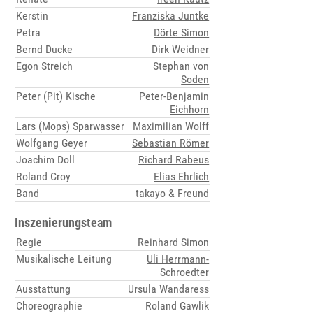
Kerstin
Franziska Juntke
Petra
Dörte Simon
Bernd Ducke
Dirk Weidner
Egon Streich
Stephan von
Soden
Peter (Pit) Kische
Peter-Benjamin
Eichhorn
Lars (Mops) Sparwasser
Maximilian Wolff
Wolfgang Geyer
Sebastian Römer
Joachim Doll
Richard Rabeus
Roland Croy
Elias Ehrlich
Band
takayo & Freund
Inszenierungsteam
Regie
Reinhard Simon
Musikalische Leitung
Uli Herrmann-
Schroedter
Ausstattung
Ursula Wandaress
Choreographie
Roland Gawlik