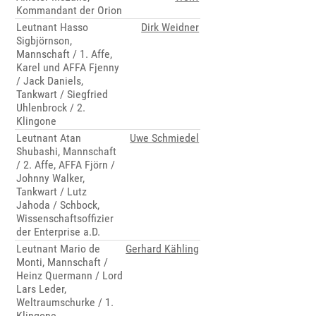
Kommandant der Orion
Leutnant Hasso
Dirk Weidner
Sigbjörnson,
Mannschaft / 1. Affe,
Karel und AFFA Fjenny
/ Jack Daniels,
Tankwart / Siegfried
Uhlenbrock / 2.
Klingone
Leutnant Atan
Uwe Schmiedel
Shubashi, Mannschaft
/ 2. Affe, AFFA Fjörn /
Johnny Walker,
Tankwart / Lutz
Jahoda / Schbock,
Wissenschaftsoffizier
der Enterprise a.D.
Leutnant Mario de
Gerhard Kähling
Monti, Mannschaft /
Heinz Quermann / Lord
Lars Leder,
Weltraumschurke / 1.
Klingone