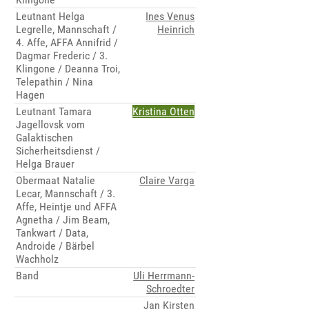
Leutnant Helga
Ines Venus
Legrelle, Mannschaft /
Heinrich
4. Affe, AFFA Annifrid /
Dagmar Frederic / 3.
Klingone / Deanna Troi,
Telepathin / Nina
Hagen
Leutnant Tamara
Kristina Otten
Jagellovsk vom
Galaktischen
Sicherheitsdienst /
Helga Brauer
Obermaat Natalie
Claire Varga
Lecar, Mannschaft / 3.
Affe, Heintje und AFFA
Agnetha / Jim Beam,
Tankwart / Data,
Androide / Bärbel
Wachholz
Band
Uli Herrmann-
Schroedter
Jan Kirsten