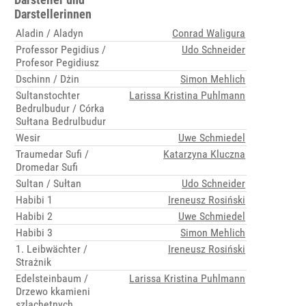
Darstellerinnen
Aladin / Aladyn
Conrad Waligura
Professor Pegidius /
Udo Schneider
Profesor Pegidiusz
Dschinn / Dżin
Simon Mehlich
Sultanstochter
Larissa Kristina Puhlmann
Bedrulbudur / Córka
Sułtana Bedrulbudur
Wesir
Uwe Schmiedel
Traumedar Sufi /
Katarzyna Kluczna
Dromedar Sufi
Sultan / Sułtan
Udo Schneider
Habibi 1
Ireneusz Rosiński
Habibi 2
Uwe Schmiedel
Habibi 3
Simon Mehlich
1. Leibwächter /
Ireneusz Rosiński
Strażnik
Edelsteinbaum /
Larissa Kristina Puhlmann
Drzewo kkamieni
szlachetnych