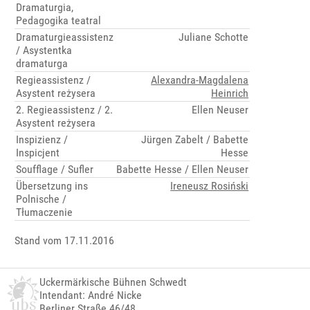
Dramaturgia,
Pedagogika teatral
Dramaturgieassistenz
Juliane Schotte
/ Asystentka
dramaturga
Regieassistenz /
Alexandra-Magdalena
Asystent reżysera
Heinrich
2. Regieassistenz / 2.
Ellen Neuser
Asystent reżysera
Inspizienz /
Jürgen Zabelt / Babette
Inspicjent
Hesse
Soufflage / Sufler
Babette Hesse / Ellen Neuser
Übersetzung ins
Ireneusz Rosiński
Polnische /
Tłumaczenie
Stand vom 17.11.2016
Uckermärkische Bühnen Schwedt
Intendant: André Nicke
Berliner Straße 46/48