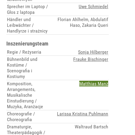
Sprecher im Laptop /
Uwe Schmiedel
Głos z laptopa
Händler und
Florian Ahlhelm, Abdulatif
Leibwächter /
Haso, Zakaria Queri
Handlyrze i strażnicy
Inszenierungsteam
Regie / Reżyseria
Sonja Hilberger
Bühnenbild und
Frauke Bischinger
Kostüme /
Scenografia i
Kostiumy
Komposition,
Matthias Manz
Arrangements,
Musikalische
Einstudierung /
Muzyka, Aranżacje
Choreografie /
Larissa Kristina Puhlmann
Choreografia
Dramaturgie,
Waltraud Bartsch
Theaterpädagogik /