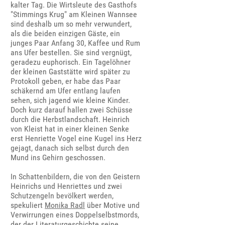
kalter Tag. Die Wirtsleute des Gasthofs
"Stimmings Krug" am Kleinen Wannsee
sind deshalb um so mehr verwundert,
als die beiden einzigen Gäste, ein
junges Paar Anfang 30, Kaffee und Rum
ans Ufer bestellen. Sie sind vergnügt,
geradezu euphorisch. Ein Tagelöhner
der kleinen Gaststätte wird später zu
Protokoll geben, er habe das Paar
schäkernd am Ufer entlang laufen
sehen, sich jagend wie kleine Kinder.
Doch kurz darauf hallen zwei Schüsse
durch die Herbstlandschaft. Heinrich
von Kleist hat in einer kleinen Senke
erst Henriette Vogel eine Kugel ins Herz
gejagt, danach sich selbst durch den
Mund ins Gehirn geschossen.
In Schattenbildern, die von den Geistern
Heinrichs und Henriettes und zwei
Schutzengeln bevölkert werden,
spekuliert
Monika Radl
über Motive und
Verwirrungen eines Doppelselbstmords,
der der Literaturgeschichte seine