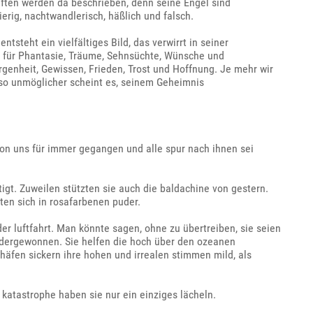
aften werden da beschrieben, denn seine Engel sind
ierig, nachtwandlerisch, häßlich und falsch.
tsteht ein vielfältiges Bild, das verwirrt in seiner
m für Phantasie, Träume, Sehnsüchte, Wünsche und
rgenheit, Gewissen, Frieden, Trost und Hoffnung. Je mehr wir
m so unmöglicher scheint es, seinem Geheimnis
von uns für immer gegangen und alle spur nach ihnen sei
igt. Zuweilen stützten sie auch die baldachine von gestern.
ten sich in rosafarbenen puder.
r luftfahrt. Man könnte sagen, ohne zu übertreiben, sie seien
edergewonnen. Sie helfen die hoch über den ozeanen
häfen sickern ihre hohen und irrealen stimmen mild, als
 katastrophe haben sie nur ein einziges lächeln.