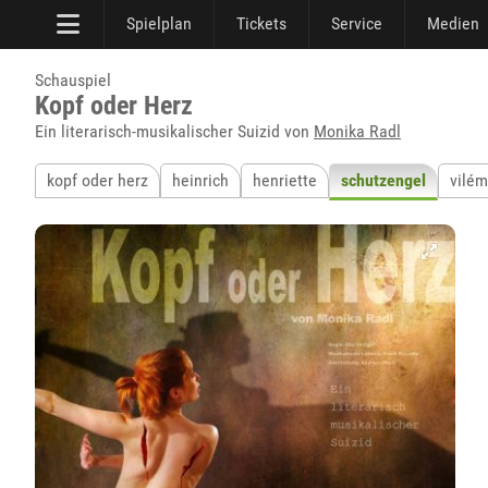
Spielplan
Tickets
Service
Medien
Schauspiel
Kopf oder Herz
Ein literarisch-musikalischer Suizid von
Monika Radl
kopf oder herz
heinrich
henriette
schutzengel
vilém