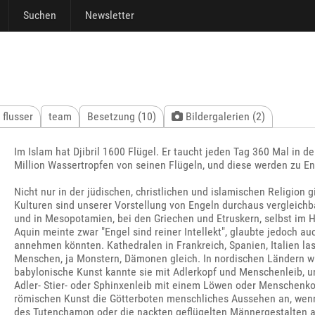
Suchen
Newsletter
 flusser
team
Besetzung (10)
Bildergalerien (2)
Im Islam hat Djibril 1600 Flügel. Er taucht jeden Tag 360 Mal in 
Million Wassertropfen von seinen Flügeln, und diese werden zu En
Nicht nur in der jüdischen, christlichen und islamischen Religion 
Kulturen sind unserer Vorstellung von Engeln durchaus vergleichba
und in Mesopotamien, bei den Griechen und Etruskern, selbst i
Aquin meinte zwar "Engel sind reiner Intellekt", glaubte jedoch au
annehmen könnten. Kathedralen in Frankreich, Spanien, Italien l
Menschen, ja Monstern, Dämonen gleich. In nordischen Ländern wu
babylonische Kunst kannte sie mit Adlerkopf und Menschenleib, un
Adler- Stier- oder Sphinxenleib mit einem Löwen oder Menschenko
römischen Kunst die Götterboten menschliches Aussehen an, wenn 
des Tutenchamon oder die nackten geflügelten Männergestalten 