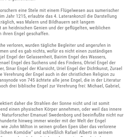
Forschern eine Stele mit einem Flügelwesen aus sumerischer
 im Jahr 1215, erlaubte das 4. Laterankonzil die Darstellung
träglich, was Malern und Bildhauern seit langem
rt an heidnischen Genien und der geflügelten, weiblichen
h ihren Engel geschaffen.
he verloren, wurden tägliche Begleiter und angerufen in
en und es gab nichts, wofür es nicht einen zuständigen
jel Engel der Gelassenheit, Bairim Engel des Wassers,
enael Engel des Suchens und des Findens, Ohriel Engel der
 Sinar Engel der Klarsicht, Uriel Engel der Dichtkunst, Zurael
e Verehrung der Engel auch in der christlichen Religion zu
nsynode von 745 ächtete alle jene Engel, die in der Literatur
 drei biblische Engel zur Verehrung frei: Michael, Gabriel,
lektiert daher die Strahlen der Sonne nicht und ist somit
ehend einen physischen Körper annehmen, oder weil das innere
er Naturforscher Emanuel Swedenborg und beeinflußte nicht nur
hrhunderte hinweg immer wieder mit der Welt der Engel
 wie John Milton in seinen großen Epen über das verlorene
lichen Komödie" und schließlich Rafael Alberti in seinem