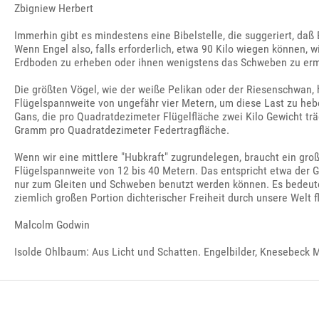
Zbigniew Herbert
Immerhin gibt es mindestens eine Bibelstelle, die suggeriert, 
Wenn Engel also, falls erforderlich, etwa 90 Kilo wiegen können, 
Erdboden zu erheben oder ihnen wenigstens das Schweben zu er
Die größten Vögel, wie der weiße Pelikan oder der Riesenschwan, 
Flügelspannweite von ungefähr vier Metern, um diese Last zu hebe
Gans, die pro Quadratdezimeter Flügelfläche zwei Kilo Gewicht tr
Gramm pro Quadratdezimeter Federtragfläche.
Wenn wir eine mittlere "Hubkraft" zugrundelegen, braucht ein gro
Flügelspannweite von 12 bis 40 Metern. Das entspricht etwa der 
nur zum Gleiten und Schweben benutzt werden können. Es bedeutet,
ziemlich großen Portion dichterischer Freiheit durch unsere Welt fl
Malcolm Godwin
Isolde Ohlbaum: Aus Licht und Schatten. Engelbilder, Knesebeck