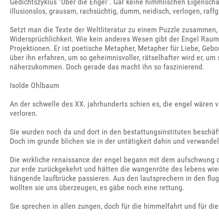
Gedichtszyklus "Über die Engel". Gar keine himmlischen Eigensch
illusionslos, grausam, rachsüchtig, dumm, neidisch, verlogen, raffg
Setzt man die Texte der Weltliteratur zu einem Puzzle zusammen, en
Widersprüchlichkeit. Wie kein anderes Wesen gibt der Engel Rau
Projektionen. Er ist poetische Metapher, Metapher für Liebe, Gebo
über ihn erfahren, um so geheimnisvoller, rätselhafter wird er, u
näherzukommen. Doch gerade das macht ihn so faszinierend.
Isolde Ohlbaum
An der schwelle des XX. jahrhunderts schien es, die engel wären 
verloren.
Sie wurden noch da und dort in den bestattungsinstituten beschäft
Doch im grunde blichen sie in der untätigkeit dahin und verwandel
Die wirkliche renaissance der engel begann mit dem aufschwung de
zur erde zurückgekehrt und hätten die wangenröte des lebens wi
hängende laufbrücke passieren. Aus den lautsprechern in den flug
wollten sie uns überzeugen, es gäbe noch eine rettung.
Sie sprechen in allen zungen, doch für die himmelfahrt und für die