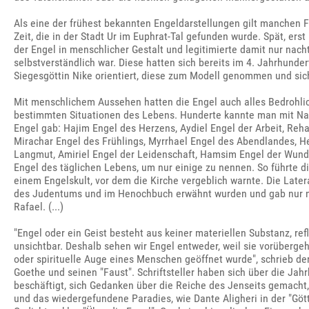
Als eine der frühest bekannten Engeldarstellungen gilt manchen 
Zeit, die in der Stadt Ur im Euphrat-Tal gefunden wurde. Spät, erst
der Engel in menschlicher Gestalt und legitimierte damit nur nach
selbstverständlich war. Diese hatten sich bereits im 4. Jahrhunde
Siegesgöttin Nike orientiert, diese zum Modell genommen und sic
Mit menschlichem Aussehen hatten die Engel auch alles Bedrohlic
bestimmten Situationen des Lebens. Hunderte kannte man mit Nam
Engel gab: Hajim Engel des Herzens, Aydiel Engel der Arbeit, Reha
Mirachar Engel des Frühlings, Myrrhael Engel des Abendlandes, H
Langmut, Amiriel Engel der Leidenschaft, Hamsim Engel der Wunder,
Engel des täglichen Lebens, um nur einige zu nennen. So führte di
einem Engelskult, vor dem die Kirche vergeblich warnte. Die Latera
des Judentums und im Henochbuch erwähnt wurden und gab nur noch
Rafael. (...)
"Engel oder ein Geist besteht aus keiner materiellen Substanz, ref
unsichtbar. Deshalb sehen wir Engel entweder, weil sie vorüberg
oder spirituelle Auge eines Menschen geöffnet wurde", schrieb d
Goethe und seinen "Faust". Schriftsteller haben sich über die Ja
beschäftigt, sich Gedanken über die Reiche des Jenseits gemacht,
und das wiedergefundene Paradies, wie Dante Aligheri in der "Gött