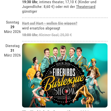
19:30 Uhr
,
intimes theater
, 17,10 € (Kinder und
Jugendliche: 8,60 €) oder mit der
Theatercard
günstiger
Sonntag
Hart auf Hart - wollen Sie wippen?
29
wird ersatzlos abgesagt
März 2026
18:00 Uhr
,
Kleiner Saal
, 25,30 €
Dienstag
31
März 2026