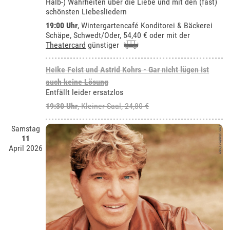
Halb-) Wahrheiten über die Liebe und mit den (fast)
schönsten Liebesliedern
19:00 Uhr
,
Wintergartencafé Konditorei & Bäckerei
Schäpe, Schwedt/Oder
, 54,40 € oder mit der
Theatercard
günstiger
Heike Feist und Astrid Kohrs - Gar nicht lügen ist
auch keine Lösung
Entfällt leider ersatzlos
19:30 Uhr
,
Kleiner Saal
, 24,80 €
Samstag
11
April 2026