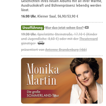
Geschichten ihres neuen Albums mit all ihrer Wärme,
Ausdruckskraft und Bühnenpräsenz lebendig werden
lässt.
16:00 Uhr
,
Kleiner Saal
, 56,90/53,90 €
Uraufführung
War das jetzt schon Sex?
19:30 Uhr
, Spielstätte Steinstraße, 17,10 € (Kinder
und Jugendliche: 8,60 €) oder mit der
Theatercard
günstiger
präsentiert von
Antenne Brandenburg (rbb)