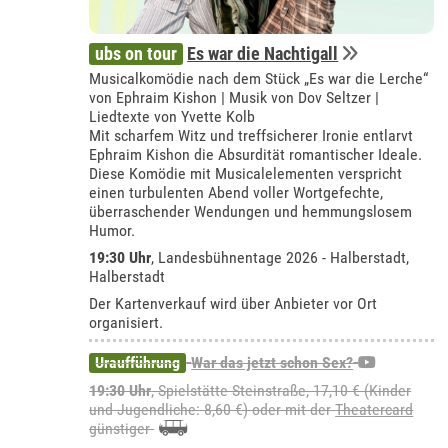
ubs on tour
Es war die Nachtigall
Musicalkomödie nach dem Stück „Es war die Lerche“
von Ephraim Kishon | Musik von Dov Seltzer |
Liedtexte von Yvette Kolb
Mit scharfem Witz und treffsicherer Ironie entlarvt
Ephraim Kishon die Absurdität romantischer Ideale.
Diese Komödie mit Musicalelementen verspricht
einen turbulenten Abend voller Wortgefechte,
überraschender Wendungen und hemmungslosem
Humor.
19:30 Uhr
, Landesbühnentage 2026 - Halberstadt,
Halberstadt
Der Kartenverkauf wird über Anbieter vor Ort
organisiert.
Uraufführung
War das jetzt schon Sex?
19:30 Uhr
, Spielstätte Steinstraße, 17,10 € (Kinder
und Jugendliche: 8,60 €) oder mit der
Theatercard
günstiger