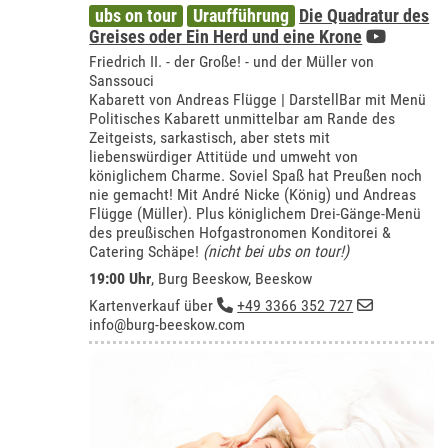
ubs on tour
Uraufführung
Die Quadratur des
Greises oder Ein Herd und eine Krone
Friedrich II. - der Große! - und der Müller von
Sanssouci
Kabarett von Andreas Flügge | DarstellBar mit Menü
Politisches Kabarett unmittelbar am Rande des
Zeitgeists, sarkastisch, aber stets mit
liebenswürdiger Attitüde und umweht von
königlichem Charme. Soviel Spaß hat Preußen noch
nie gemacht! Mit André Nicke (König) und Andreas
Flügge (Müller). Plus königlichem Drei-Gänge-Menü
des preußischen Hofgastronomen Konditorei &
Catering Schäpe!
(nicht bei ubs on tour!)
19:00 Uhr
,
Burg Beeskow, Beeskow
Kartenverkauf über
+49 3366 352 727
info@burg-beeskow.com