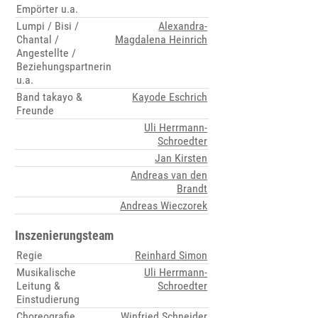
Empörter u.a.
Lumpi / Bisi /
Alexandra-
Chantal /
Magdalena Heinrich
Angestellte /
Beziehungspartnerin
u.a.
Band takayo &
Kayode Eschrich
Freunde
Uli Herrmann-
Schroedter
Jan Kirsten
Andreas van den
Brandt
Andreas Wieczorek
Inszenierungsteam
Regie
Reinhard Simon
Musikalische
Uli Herrmann-
Leitung &
Schroedter
Einstudierung
Choreografie
Winfried Schneider