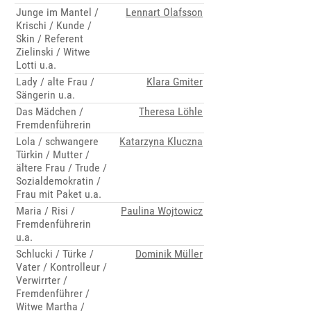
Junge im Mantel /
Lennart Olafsson
Krischi / Kunde /
Skin / Referent
Zielinski / Witwe
Lotti u.a.
Lady / alte Frau /
Klara Gmiter
Sängerin u.a.
Das Mädchen /
Theresa Löhle
Fremdenführerin
Lola / schwangere
Katarzyna Kluczna
Türkin / Mutter /
ältere Frau / Trude /
Sozialdemokratin /
Frau mit Paket u.a.
Maria / Risi /
Paulina Wojtowicz
Fremdenführerin
u.a.
Schlucki / Türke /
Dominik Müller
Vater / Kontrolleur /
Verwirrter /
Fremdenführer /
Witwe Martha /