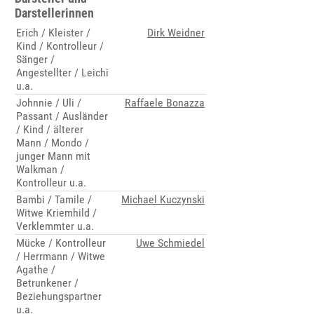
Darstellerinnen
Erich / Kleister /
Dirk Weidner
Kind / Kontrolleur /
Sänger /
Angestellter / Leichi
u.a.
Johnnie / Uli /
Raffaele Bonazza
Passant / Ausländer
/ Kind / älterer
Mann / Mondo /
junger Mann mit
Walkman /
Kontrolleur u.a.
Bambi / Tamile /
Michael Kuczynski
Witwe Kriemhild /
Verklemmter u.a.
Mücke / Kontrolleur
Uwe Schmiedel
/ Herrmann / Witwe
Agathe /
Betrunkener /
Beziehungspartner
u.a.