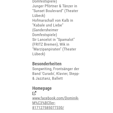
Domfestspiele)
Junger Pförtner & Tänzer in
"Sunset Boulevard" (Theater
Lübeck)
Hofmarschall von Kalb in
"Kabale und Liebe"
(Gandersheimer
Domfestspiele)
Sir Lancelot in "Spamalot"
(FRITZ Bremen), Wik in
"Marzipanpiraten" (Theater
Lübeck)
Besonderheiten
Songwriting, Frontsänger der
Band 'Curado', Klavier, Stepp-
& Jazztanz, Ballett
Homepage
www.facebook.com/Dominik-
M%C3%BCller-
817127585077330/