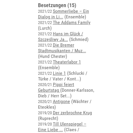
Besetzungen (15)
Sommerliebe – Ein
2021/22
Dialog in Li...
(Ensemble)
The Addams Family
2021/22
(Lurch)
Hans im Glück /
2021/22
Szczęśliwy Ja...
(Schmied)
Die Bremer
2021/22
Stadtmusikanten / Muz...
(Hund Chester)
Theaterlabor 1
2021/22
(Ensemble)
Linie 1
(
Schlucki /
2021/22
Türke / Vater / Kont...
)
Pippi feiert
2020/21
Geburtstag
(
Donner-Karlsson,
Dieb / Herr Set...
)
Antigone
(Wächter /
2020/21
Eteokles)
Der zerbrochne Krug
2019/20
(Ruprecht)
Till Ulenspiegel –
2019/20
Eine Liebe ...
(
Claes /