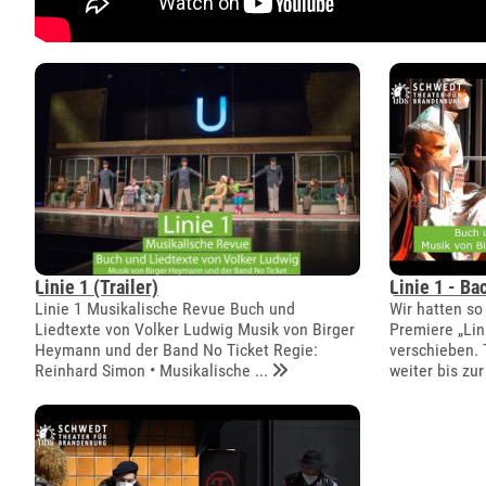
Linie 1 (Trailer)
Linie 1 - Ba
Linie 1 Musikalische Revue Buch und
Wir hatten so
Liedtexte von Volker Ludwig Musik von Birger
Premiere „Lin
Heymann und der Band No Ticket Regie:
verschieben.
Reinhard Simon • Musikalische ...
weiter bis zur