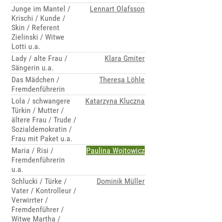
Junge im Mantel /
Lennart Olafsson
Krischi / Kunde /
Skin / Referent
Zielinski / Witwe
Lotti u.a.
Lady / alte Frau /
Klara Gmiter
Sängerin u.a.
Das Mädchen /
Theresa Löhle
Fremdenführerin
Lola / schwangere
Katarzyna Kluczna
Türkin / Mutter /
ältere Frau / Trude /
Sozialdemokratin /
Frau mit Paket u.a.
Maria / Risi /
Paulina Wojtowicz
Fremdenführerin
u.a.
Schlucki / Türke /
Dominik Müller
Vater / Kontrolleur /
Verwirrter /
Fremdenführer /
Witwe Martha /