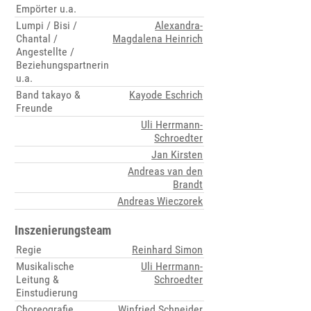
Empörter u.a.
Lumpi / Bisi /
Alexandra-
Chantal /
Magdalena Heinrich
Angestellte /
Beziehungspartnerin
u.a.
Band takayo &
Kayode Eschrich
Freunde
Uli Herrmann-
Schroedter
Jan Kirsten
Andreas van den
Brandt
Andreas Wieczorek
Inszenierungsteam
Regie
Reinhard Simon
Musikalische
Uli Herrmann-
Leitung &
Schroedter
Einstudierung
Choreografie
Winfried Schneider