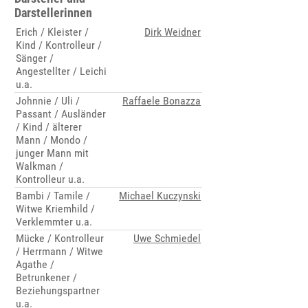
Darstellerinnen
Erich / Kleister /
Dirk Weidner
Kind / Kontrolleur /
Sänger /
Angestellter / Leichi
u.a.
Johnnie / Uli /
Raffaele Bonazza
Passant / Ausländer
/ Kind / älterer
Mann / Mondo /
junger Mann mit
Walkman /
Kontrolleur u.a.
Bambi / Tamile /
Michael Kuczynski
Witwe Kriemhild /
Verklemmter u.a.
Mücke / Kontrolleur
Uwe Schmiedel
/ Herrmann / Witwe
Agathe /
Betrunkener /
Beziehungspartner
u.a.