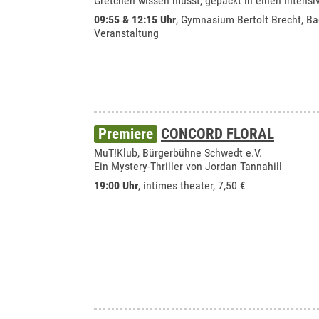
Gretchen wissen müsst, gepackt in einen intens
09:55 & 12:15 Uhr
,
Gymnasium Bertolt Brecht, Ba
Veranstaltung
Premiere
CONCORD FLORAL
MuT!Klub, Bürgerbühne Schwedt e.V.
Ein Mystery-Thriller von Jordan Tannahill
19:00 Uhr
,
intimes theater
, 7,50 €