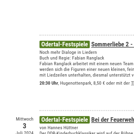
Odertal-Festspiele
Sommerliebe 2 - 
Noch mehr Dialoge in Liedern
Buch und Regie: Fabian Ranglack
Fabian Ranglack arbeitet mit einem neuen Team
werden sich die Figuren einer neuen kleinen, fei
mit Liedzeilen unterhalten, diesmal unterstützt 
20:30 Uhr
, Hugenottenpark, 8,50 € oder mit der
T
Mittwoch
Odertal-Festspiele
Bei der Feuerweh
3
von Hannes Hüttner
Juli 2024
Der DDR-Kinderbuchklassiker wird auf der Bühne