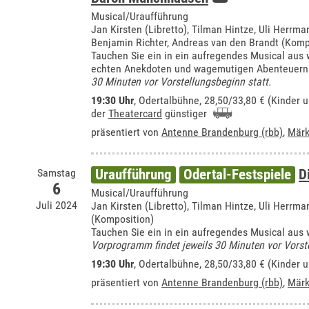
Musical/Uraufführung
Jan Kirsten (Libretto), Tilman Hintze, Uli Herrma
Benjamin Richter, Andreas van den Brandt (Komp
Tauchen Sie ein in ein aufregendes Musical au
echten Anekdoten und wagemutigen Abenteuern
30 Minuten vor Vorstellungsbeginn statt.
19:30 Uhr
,
Odertalbühne
, 28,50/33,80 € (Kinder 
der
Theatercard
günstiger
präsentiert von
Antenne Brandenburg (rbb)
,
Märk
Samstag
Uraufführung
Odertal-Festspiele
D
6
Musical/Uraufführung
Juli 2024
Jan Kirsten (Libretto), Tilman Hintze, Uli Herrm
(Komposition)
Tauchen Sie ein in ein aufregendes Musical a
Vorprogramm findet jeweils 30 Minuten vor Vorste
19:30 Uhr
,
Odertalbühne
, 28,50/33,80 € (Kinder 
präsentiert von
Antenne Brandenburg (rbb)
,
Märk