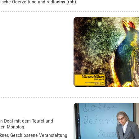
ische Oderzeitung
und
radio
eins
(rbb)
en Deal mit dem Teufel und
iven Monolog.
kner
, Geschlossene Veranstaltung