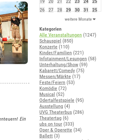
19
20
21
22
23
24
25
26
27
28
29
30
31
25
weitere Monate
Kategorien
Alle Veranstaltungen
(1247)
Schauspiel
(850)
Konzerte
(110)
Kinder/Familien
(221)
Infotainment/Lesungen
(58)
Unterhaltung/Show
(59)
Kabarett/Comedy
(75)
Messen/Märkte
(17)
Feste/Feiern
(53)
Komödie
(72)
Musical
(52)
Odertalfestspiele
(95)
Ausstellung
(4)
UVG Theaterbus
(286)
Theatertag
(6)
enteuern!
Ein
ubs on tour
(333)
Oper & Operette
(34)
Ballett
(3)