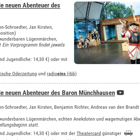
ie neuen Abenteuer des
nn-Schroedter, Jan Kirsten,
osition)
s wunderbaren Lügenmärchen,
!
Ein Vorprogramm findet jeweils
und Jugendliche: 14,30 €) oder mit
ische Oderzeitung
und
radio
eins
(rbb)
ie neuen Abenteuer des Baron Münchhausen
ann-Schroedter, Jan Kirsten, Benjamin Richter, Andreas van den Brandt
us wunderbaren Lügenmärchen, echten Anekdoten und wagemutigen Ab
llungsbeginn statt.
und Jugendliche: 14,30 €) oder mit der
Theatercard
günstiger