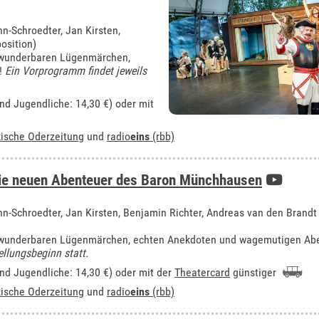
nn-Schroedter, Jan Kirsten,
osition)
s wunderbaren Lügenmärchen,
!
Ein Vorprogramm findet jeweils
und Jugendliche: 14,30 €) oder mit
ische Oderzeitung
und
radio
eins
(rbb)
ie neuen Abenteuer des Baron Münchhausen
ann-Schroedter, Jan Kirsten, Benjamin Richter, Andreas van den Brandt
us wunderbaren Lügenmärchen, echten Anekdoten und wagemutigen Ab
llungsbeginn statt.
und Jugendliche: 14,30 €) oder mit der
Theatercard
günstiger
ische Oderzeitung
und
radio
eins
(rbb)