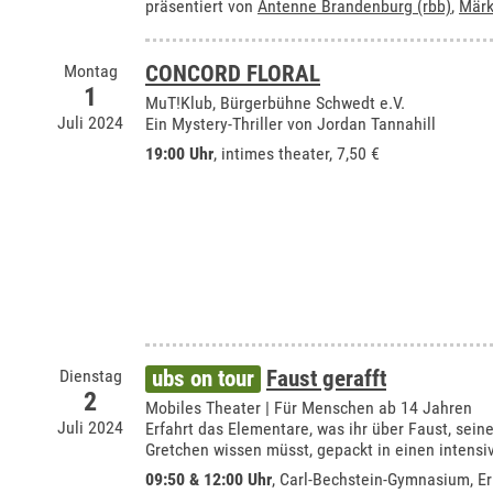
präsentiert von
Antenne Brandenburg (rbb)
,
Märk
Montag
CONCORD FLORAL
1
MuT!Klub, Bürgerbühne Schwedt e.V.
Juli 2024
Ein Mystery-Thriller von Jordan Tannahill
19:00 Uhr
,
intimes theater
, 7,50 €
Dienstag
ubs on tour
Faust gerafft
2
Mobiles Theater | Für Menschen ab 14 Jahren
Juli 2024
Erfahrt das Elementare, was ihr über Faust, sein
Gretchen wissen müsst, gepackt in einen intens
09:50 & 12:00 Uhr
,
Carl-Bechstein-Gymnasium, Er