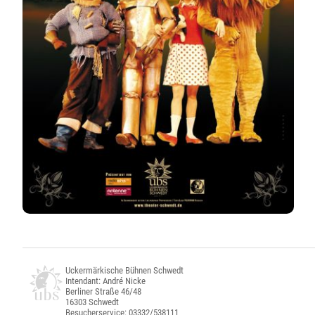
Uckermärkische Bühnen Schwedt
Intendant: André Nicke
Berliner Straße 46/48
16303 Schwedt
Besucherservice: 03332/538111