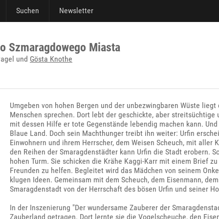
Suchen
Newsletter
 do Szmaragdowego Miasta
Pagel und
Gösta Knothe
Umgeben von hohen Bergen und der unbezwingbaren Wüste liegt d
Menschen sprechen. Dort lebt der geschickte, aber streitsüchtige u
mit dessen Hilfe er tote Gegenstände lebendig machen kann. Und 
Blaue Land. Doch sein Machthunger treibt ihn weiter: Urfin ersch
Einwohnern und ihrem Herrscher, dem Weisen Scheuch, mit aller Kra
den Reihen der Smaragdenstädter kann Urfin die Stadt erobern. S
hohen Turm. Sie schicken die Krähe Kaggi-Karr mit einem Brief zu 
Freunden zu helfen. Begleitet wird das Mädchen von seinem Onke
klugen Ideen. Gemeinsam mit dem Scheuch, dem Eisenmann, dem Lö
Smaragdenstadt von der Herrschaft des bösen Urfin und seiner Ho
In der Inszenierung "Der wundersame Zauberer der Smaragdenstadt
Zauberland getragen. Dort lernte sie die Vogelscheuche, den Ei