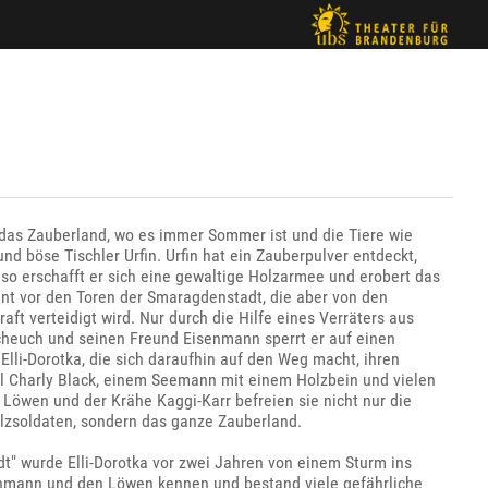
as Zauberland, wo es immer Sommer ist und die Tiere wie
nd böse Tischler Urfin. Urfin hat ein Zauberpulver entdeckt,
so erschafft er sich eine gewaltige Holzarmee und erobert das
eint vor den Toren der Smaragdenstadt, die aber von den
ft verteidigt wird. Nur durch die Hilfe eines Verräters aus
cheuch und seinen Freund Eisenmann sperrt er auf einen
Elli-Dorotka, die sich daraufhin auf den Weg macht, ihren
l Charly Black, einem Seemann mit einem Holzbein und vielen
wen und der Krähe Kaggi-Karr befreien sie nicht nur die
lzsoldaten, sondern das ganze Zauberland.
" wurde Elli-Dorotka vor zwei Jahren von einem Sturm ins
senmann und den Löwen kennen und bestand viele gefährliche