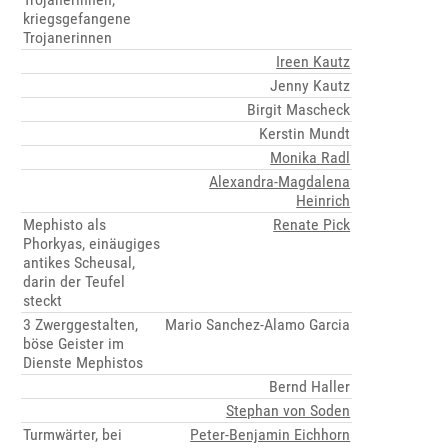
kriegsgefangene
Trojanerinnen
Ireen Kautz
Jenny Kautz
Birgit Mascheck
Kerstin Mundt
Monika Radl
Alexandra-Magdalena
Heinrich
Mephisto als
Renate Pick
Phorkyas, einäugiges
antikes Scheusal,
darin der Teufel
steckt
3 Zwerggestalten,
Mario Sanchez-Alamo Garcia
böse Geister im
Dienste Mephistos
Bernd Haller
Stephan von Soden
Turmwärter, bei
Peter-Benjamin Eichhorn