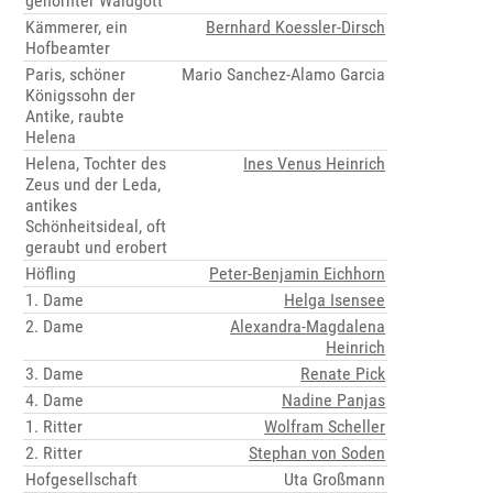
gehörnter Waldgott
Kämmerer, ein
Bernhard Koessler-Dirsch
Hofbeamter
Paris, schöner
Mario Sanchez-Alamo Garcia
Königssohn der
Antike, raubte
Helena
Helena, Tochter des
Ines Venus Heinrich
Zeus und der Leda,
antikes
Schönheitsideal, oft
geraubt und erobert
Höfling
Peter-Benjamin Eichhorn
1. Dame
Helga Isensee
2. Dame
Alexandra-Magdalena
Heinrich
3. Dame
Renate Pick
4. Dame
Nadine Panjas
1. Ritter
Wolfram Scheller
2. Ritter
Stephan von Soden
Hofgesellschaft
Uta Großmann