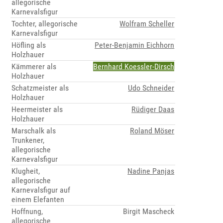
allegorische
Karnevalsfigur
Tochter, allegorische
Wolfram Scheller
Karnevalsfigur
Höfling als
Peter-Benjamin Eichhorn
Holzhauer
Kämmerer als
Bernhard Koessler-Dirsch
Holzhauer
Schatzmeister als
Udo Schneider
Holzhauer
Heermeister als
Rüdiger Daas
Holzhauer
Marschalk als
Roland Möser
Trunkener,
allegorische
Karnevalsfigur
Klugheit,
Nadine Panjas
allegorische
Karnevalsfigur auf
einem Elefanten
Hoffnung,
Birgit Mascheck
allegorische