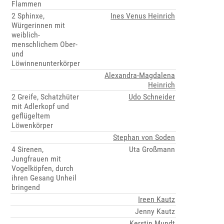
Flammen
2 Sphinxe,
Ines Venus Heinrich
Würgerinnen mit
weiblich-
menschlichem Ober-
und
Löwinnenunterkörper
Alexandra-Magdalena
Heinrich
2 Greife, Schatzhüter
Udo Schneider
mit Adlerkopf und
geflügeltem
Löwenkörper
Stephan von Soden
4 Sirenen,
Uta Großmann
Jungfrauen mit
Vogelköpfen, durch
ihren Gesang Unheil
bringend
Ireen Kautz
Jenny Kautz
Kerstin Mundt