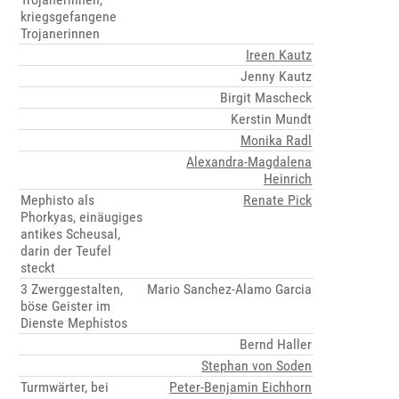
kriegsgefangene
Trojanerinnen
Ireen Kautz
Jenny Kautz
Birgit Mascheck
Kerstin Mundt
Monika Radl
Alexandra-Magdalena
Heinrich
Mephisto als
Renate Pick
Phorkyas, einäugiges
antikes Scheusal,
darin der Teufel
steckt
3 Zwerggestalten,
Mario Sanchez-Alamo Garcia
böse Geister im
Dienste Mephistos
Bernd Haller
Stephan von Soden
Turmwärter, bei
Peter-Benjamin Eichhorn