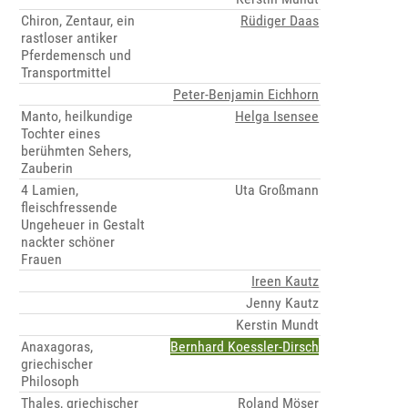
Chiron, Zentaur, ein
Rüdiger Daas
rastloser antiker
Pferdemensch und
Transportmittel
Peter-Benjamin Eichhorn
Manto, heilkundige
Helga Isensee
Tochter eines
berühmten Sehers,
Zauberin
4 Lamien,
Uta Großmann
fleischfressende
Ungeheuer in Gestalt
nackter schöner
Frauen
Ireen Kautz
Jenny Kautz
Kerstin Mundt
Anaxagoras,
Bernhard Koessler-Dirsch
griechischer
Philosoph
Thales, griechischer
Roland Möser