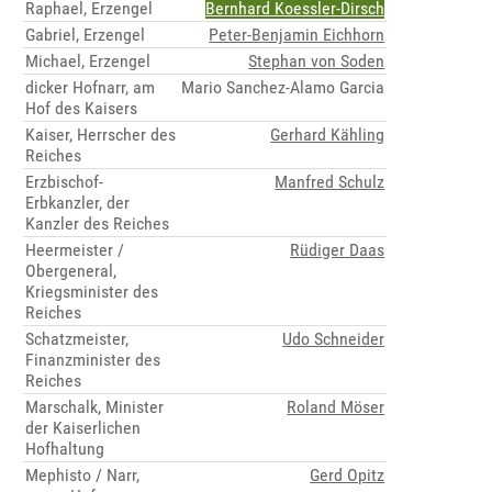
Raphael, Erzengel
Bernhard Koessler-Dirsch
Gabriel, Erzengel
Peter-Benjamin Eichhorn
Michael, Erzengel
Stephan von Soden
dicker Hofnarr, am
Mario Sanchez-Alamo Garcia
Hof des Kaisers
Kaiser, Herrscher des
Gerhard Kähling
Reiches
Erzbischof-
Manfred Schulz
Erbkanzler, der
Kanzler des Reiches
Heermeister /
Rüdiger Daas
Obergeneral,
Kriegsminister des
Reiches
Schatzmeister,
Udo Schneider
Finanzminister des
Reiches
Marschalk, Minister
Roland Möser
der Kaiserlichen
Hofhaltung
Mephisto / Narr,
Gerd Opitz