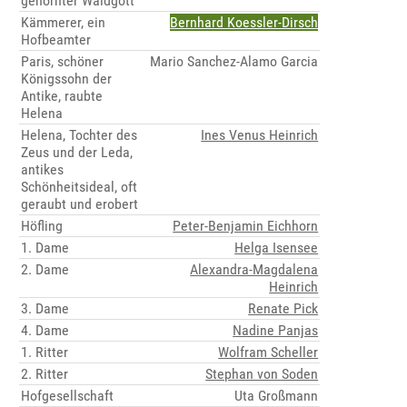
gehörnter Waldgott
Kämmerer, ein
Bernhard Koessler-Dirsch
Hofbeamter
Paris, schöner
Mario Sanchez-Alamo Garcia
Königssohn der
Antike, raubte
Helena
Helena, Tochter des
Ines Venus Heinrich
Zeus und der Leda,
antikes
Schönheitsideal, oft
geraubt und erobert
Höfling
Peter-Benjamin Eichhorn
1. Dame
Helga Isensee
2. Dame
Alexandra-Magdalena
Heinrich
3. Dame
Renate Pick
4. Dame
Nadine Panjas
1. Ritter
Wolfram Scheller
2. Ritter
Stephan von Soden
Hofgesellschaft
Uta Großmann