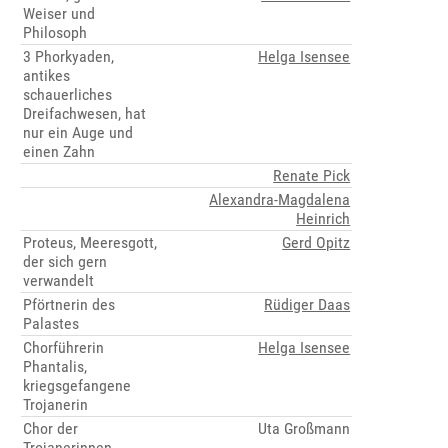
Weiser und
Philosoph
3 Phorkyaden,
Helga Isensee
antikes
schauerliches
Dreifachwesen, hat
nur ein Auge und
einen Zahn
Renate Pick
Alexandra-Magdalena
Heinrich
Proteus, Meeresgott,
Gerd Opitz
der sich gern
verwandelt
Pförtnerin des
Rüdiger Daas
Palastes
Chorführerin
Helga Isensee
Phantalis,
kriegsgefangene
Trojanerin
Chor der
Uta Großmann
Trojanerinnen,