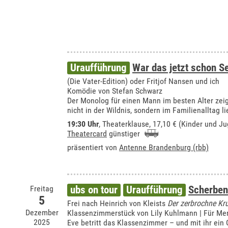
Uraufführung
War das jetzt schon 
(Die Vater-Edition) oder Fritjof Nansen und ich
Komödie von Stefan Schwarz
Der Monolog für einen Mann im besten Alter zei
nicht in der Wildnis, sondern im Familienalltag li
19:30 Uhr
,
Theaterklause
, 17,10 € (Kinder und Ju
Theatercard
günstiger
präsentiert von
Antenne Brandenburg (rbb)
Freitag
ubs on tour
Uraufführung
Scherben
5
Frei nach Heinrich von Kleists
Der zerbrochne Kr
Dezember
Klassenzimmerstück von Lily Kuhlmann | Für Me
2025
Eve betritt das Klassenzimmer – und mit ihr ein