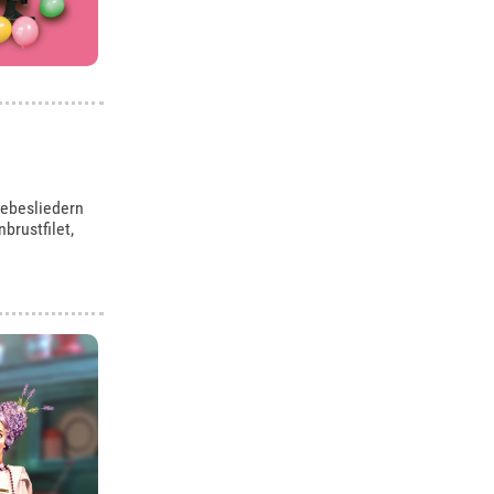
iebesliedern
brustfilet,