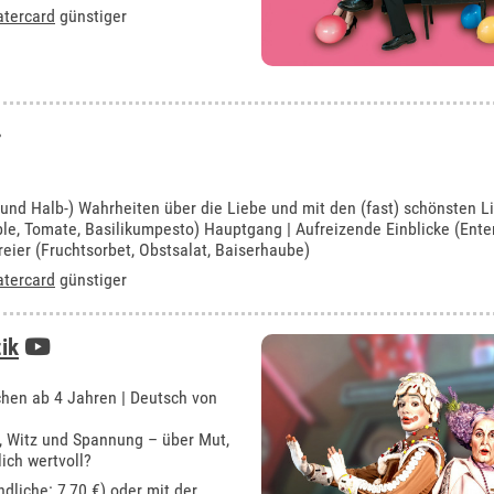
atercard
günstiger
 und Halb-) Wahrheiten über die Liebe und mit den (fast) schönsten L
le, Tomate, Basilikumpesto) Hauptgang | Aufreizende Einblicke (Enten
reier (Fruchtsorbet, Obstsalat, Baiserhaube)
atercard
günstiger
ik
hen ab 4 Jahren | Deutsch von
, Witz und Spannung – über Mut,
ich wertvoll?
ndliche: 7,70 €) oder mit der