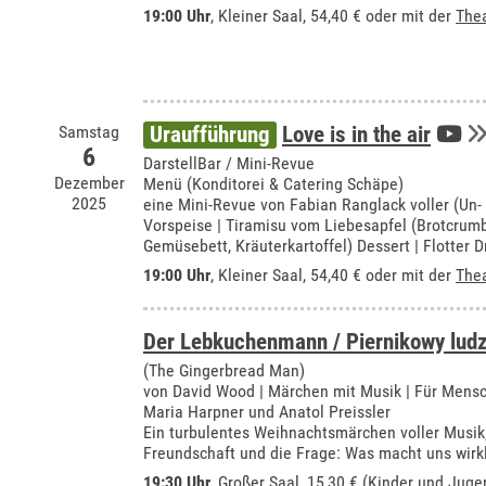
19:00 Uhr
,
Kleiner Saal
, 54,40 € oder mit der
The
Samstag
Uraufführung
Love is in the air
6
DarstellBar / Mini-Revue
Dezember
Menü (Konditorei & Catering Schäpe)
2025
eine Mini-Revue von Fabian Ranglack voller (Un-
Vorspeise | Tiramisu vom Liebesapfel (Brotcrumb
Gemüsebett, Kräuterkartoffel) Dessert | Flotter D
19:00 Uhr
,
Kleiner Saal
, 54,40 € oder mit der
The
Der Lebkuchenmann / Piernikowy ludz
(The Gingerbread Man)
von David Wood | Märchen mit Musik | Für Mensc
Maria Harpner und Anatol Preissler
Ein turbulentes Weihnachtsmärchen voller Musik
Freundschaft und die Frage: Was macht uns wirkl
19:30 Uhr
,
Großer Saal
, 15,30 € (Kinder und Juge