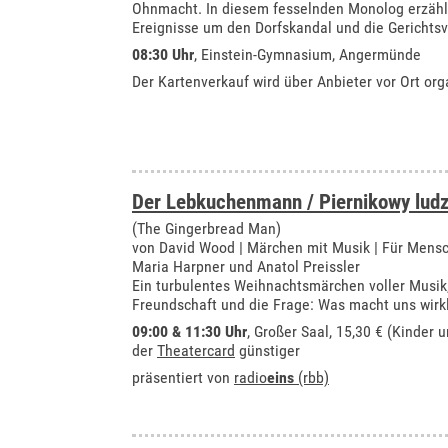
Ohnmacht. In diesem fesselnden Monolog erzählt
Ereignisse um den Dorfskandal und die Gerichts
08:30 Uhr
,
Einstein-Gymnasium, Angermünde
Der Kartenverkauf wird über Anbieter vor Ort orga
Der Lebkuchenmann / Piernikowy ludz
(The Gingerbread Man)
von David Wood | Märchen mit Musik | Für Mensc
Maria Harpner und Anatol Preissler
Ein turbulentes Weihnachtsmärchen voller Musik
Freundschaft und die Frage: Was macht uns wirkl
09:00 & 11:30 Uhr
,
Großer Saal
, 15,30 € (Kinder 
der
Theatercard
günstiger
präsentiert von
radio
eins
(rbb)