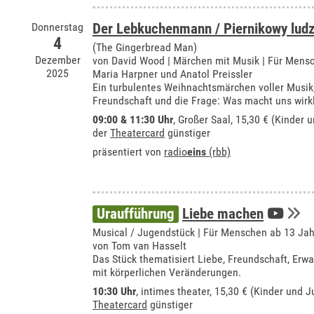
Donnerstag
Der Lebkuchenmann / Piernikowy ludz
4
(The Gingerbread Man)
Dezember
von David Wood | Märchen mit Musik | Für Mensc
2025
Maria Harpner und Anatol Preissler
Ein turbulentes Weihnachtsmärchen voller Musik
Freundschaft und die Frage: Was macht uns wirkl
09:00 & 11:30 Uhr
,
Großer Saal
, 15,30 € (Kinder 
der
Theatercard
günstiger
präsentiert von
radio
eins
(rbb)
Uraufführung
Liebe machen
Musical / Jugendstück | Für Menschen ab 13 Ja
von Tom van Hasselt
Das Stück thematisiert Liebe, Freundschaft, E
mit körperlichen Veränderungen.
10:30 Uhr
,
intimes theater
, 15,30 € (Kinder und J
Theatercard
günstiger