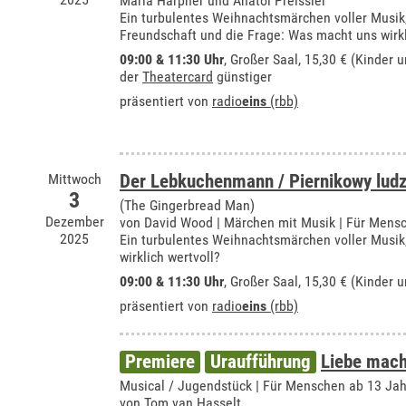
Maria Harpner und Anatol Preissler
Ein turbulentes Weihnachtsmärchen voller Musik
Freundschaft und die Frage: Was macht uns wirkl
09:00 & 11:30 Uhr
,
Großer Saal
, 15,30 € (Kinder 
der
Theatercard
günstiger
präsentiert von
radio
eins
(rbb)
Mittwoch
Der Lebkuchenmann / Piernikowy ludz
3
(The Gingerbread Man)
Dezember
von David Wood | Märchen mit Musik | Für Mensc
2025
Ein turbulentes Weihnachtsmärchen voller Musik
wirklich wertvoll?
09:00 & 11:30 Uhr
,
Großer Saal
, 15,30 € (Kinder 
präsentiert von
radio
eins
(rbb)
Premiere
Uraufführung
Liebe mach
Musical / Jugendstück | Für Menschen ab 13 Ja
von Tom van Hasselt