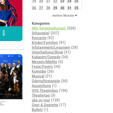
19
20
21
22
23
24
25
26
27
28
29
30
31
25
weitere Monate
Kategorien
Alle Veranstaltungen
(526)
Schauspiel
(337)
Konzerte
(52)
Kinder/Familien
(91)
Infotainment/Lesungen
(28)
Unterhaltung/Show
(31)
Kabarett/Comedy
(34)
Messen/Märkte
(5)
Feste/Feiern
(35)
Komödie
(26)
Musical
(21)
Odertalfestspiele
(30)
Ausstellung
(1)
UVG Theaterbus
(106)
Theatertag
(3)
ubs on tour
(128)
Oper & Operette
(17)
Ballett
(1)