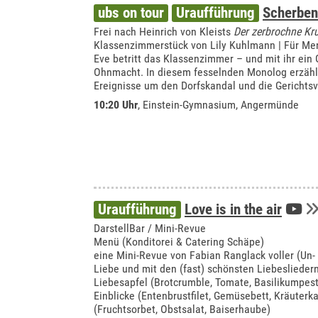
ubs on tour
Uraufführung
Scherben
Frei nach Heinrich von Kleists
Der zerbrochne Kr
Klassenzimmerstück von Lily Kuhlmann | Für Me
Eve betritt das Klassenzimmer – und mit ihr ein
Ohnmacht. In diesem fesselnden Monolog erzählt
Ereignisse um den Dorfskandal und die Gerichts
10:20 Uhr
,
Einstein-Gymnasium, Angermünde
Uraufführung
Love is in the air
DarstellBar / Mini-Revue
Menü (Konditorei & Catering Schäpe)
eine Mini-Revue von Fabian Ranglack voller (Un-
Liebe und mit den (fast) schönsten Liebeslieder
Liebesapfel (Brotcrumble, Tomate, Basilikumpes
Einblicke (Entenbrustfilet, Gemüsebett, Kräuterkar
(Fruchtsorbet, Obstsalat, Baiserhaube)