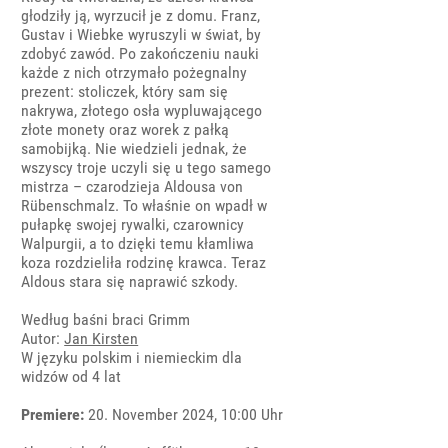
głodziły ją, wyrzucił je z domu. Franz,
Gustav i Wiebke wyruszyli w świat, by
zdobyć zawód. Po zakończeniu nauki
każde z nich otrzymało pożegnalny
prezent: stoliczek, który sam się
nakrywa, złotego osła wypluwającego
złote monety oraz worek z pałką
samobijką. Nie wiedzieli jednak, że
wszyscy troje uczyli się u tego samego
mistrza – czarodzieja Aldousa von
Rübenschmalz. To właśnie on wpadł w
pułapkę swojej rywalki, czarownicy
Walpurgii, a to dzięki temu kłamliwa
koza rozdzieliła rodzinę krawca. Teraz
Aldous stara się naprawić szkody.
Według baśni braci Grimm
Autor:
Jan Kirsten
W języku polskim i niemieckim dla
widzów od 4 lat
Premiere:
20. November 2024, 10:00 Uhr