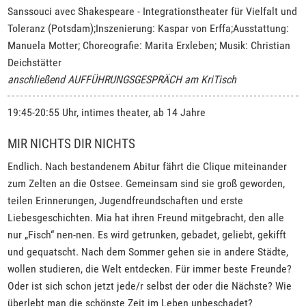
Sanssouci avec Shakespeare - Integrationstheater für Vielfalt und
Toleranz (Potsdam);Inszenierung: Kaspar von Erffa;Ausstattung:
Manuela Motter; Choreografie: Marita Erxleben; Musik: Christian
Deichstätter
anschließend AUFFÜHRUNGSGESPRÄCH am KriTisch
19:45-20:55 Uhr, intimes theater, ab 14 Jahre
MIR NICHTS DIR NICHTS
Endlich. Nach bestandenem Abitur fährt die Clique miteinander
zum Zelten an die Ostsee. Gemeinsam sind sie groß geworden,
teilen Erinnerungen, Jugendfreundschaften und erste
Liebesgeschichten. Mia hat ihren Freund mitgebracht, den alle
nur „Fisch“ nen-nen. Es wird getrunken, gebadet, geliebt, gekifft
und gequatscht. Nach dem Sommer gehen sie in andere Städte,
wollen studieren, die Welt entdecken. Für immer beste Freunde?
Oder ist sich schon jetzt jede/r selbst der oder die Nächste? Wie
überlebt man die schönste Zeit im Leben unbeschadet?