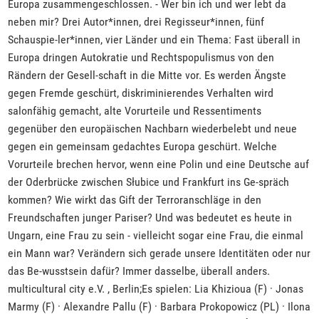
Europa zusammengeschlossen. - Wer bin ich und wer lebt da
neben mir? Drei Autor*innen, drei Regisseur*innen, fünf
Schauspie-ler*innen, vier Länder und ein Thema: Fast überall in
Europa dringen Autokratie und Rechtspopulismus von den
Rändern der Gesell-schaft in die Mitte vor. Es werden Ängste
gegen Fremde geschürt, diskriminierendes Verhalten wird
salonfähig gemacht, alte Vorurteile und Ressentiments
gegenüber den europäischen Nachbarn wiederbelebt und neue
gegen ein gemeinsam gedachtes Europa geschürt. Welche
Vorurteile brechen hervor, wenn eine Polin und eine Deutsche auf
der Oderbrücke zwischen Słubice und Frankfurt ins Ge-spräch
kommen? Wie wirkt das Gift der Terroranschläge in den
Freundschaften junger Pariser? Und was bedeutet es heute in
Ungarn, eine Frau zu sein - vielleicht sogar eine Frau, die einmal
ein Mann war? Verändern sich gerade unsere Identitäten oder nur
das Be-wusstsein dafür? Immer dasselbe, überall anders.
multicultural city e.V. , Berlin;Es spielen: Lia Khizioua (F) · Jonas
Marmy (F) · Alexandre Pallu (F) · Barbara Prokopowicz (PL) · Ilona