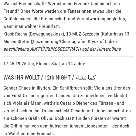
Was ist Freundschaft? Wer ist mein Freund? Und bin ich ein
Freund? Ohne Worte werden die Tänzerinnen etwas über die
Gefühle sagen, die Freundschaft und Verantwortung begleiten,
wenn man wahrer Freund ist.
Kiosk Ruchu (Bewegungskiosk), 13 MUZ Szczecin (Kulturhaus 13
Musen Stettin);Inszenierung/Choreografie: Krysztof Lubka
anschließend AUFFÜHRUNGSGESPRÄCH auf der Hinterbühne
17:45-19:25 Uhr, Kleiner Saal, ab 14 Jahre
WAS IHR WOLLT / 12th NIGHT / كما تشاء
Gender-Chaos in Illyrien: Ein Schiffbruch spült Viola ans Ufer des
von Fürst Orsino regierten Landes. Um zu überleben, verkleidet
sich Viola als Mann, wird als Cesario Diener des Fürsten - und
verliebt sich in ihn. Orsino schickt Cesario mit Liebesbotschaften
zur schönen Gräfin Olivia. Doch statt für den Fürsten schwärmt
die Gräfin nun von dem hübschen jungen Liebesboten - der doch
in Wahrheit eine Frau ist...