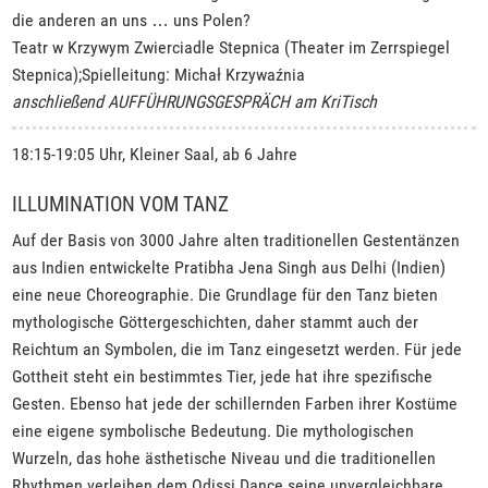
die anderen an uns … uns Polen?
Teatr w Krzywym Zwierciadle Stepnica (Theater im Zerrspiegel
Stepnica);Spielleitung: Michał Krzywaźnia
anschließend AUFFÜHRUNGSGESPRÄCH am KriTisch
18:15-19:05 Uhr, Kleiner Saal, ab 6 Jahre
ILLUMINATION VOM TANZ
Auf der Basis von 3000 Jahre alten traditionellen Gestentänzen
aus Indien entwickelte Pratibha Jena Singh aus Delhi (Indien)
eine neue Choreographie. Die Grundlage für den Tanz bieten
mythologische Göttergeschichten, daher stammt auch der
Reichtum an Symbolen, die im Tanz eingesetzt werden. Für jede
Gottheit steht ein bestimmtes Tier, jede hat ihre spezifische
Gesten. Ebenso hat jede der schillernden Farben ihrer Kostüme
eine eigene symbolische Bedeutung. Die mythologischen
Wurzeln, das hohe ästhetische Niveau und die traditionellen
Rhythmen verleihen dem Odissi Dance seine unvergleichbare