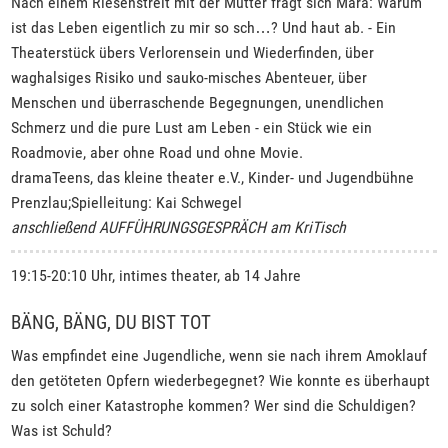
Nach einem Riesenstreit mit der Mutter fragt sich Mara: Warum
ist das Leben eigentlich zu mir so sch…? Und haut ab. - Ein
Theaterstück übers Verlorensein und Wiederfinden, über
waghalsiges Risiko und sauko-misches Abenteuer, über
Menschen und überraschende Begegnungen, unendlichen
Schmerz und die pure Lust am Leben - ein Stück wie ein
Roadmovie, aber ohne Road und ohne Movie.
dramaTeens, das kleine theater e.V., Kinder- und Jugendbühne
Prenzlau;Spielleitung: Kai Schwegel
anschließend AUFFÜHRUNGSGESPRÄCH am KriTisch
19:15-20:10 Uhr, intimes theater, ab 14 Jahre
BÄNG, BÄNG, DU BIST TOT
Was empfindet eine Jugendliche, wenn sie nach ihrem Amoklauf
den getöteten Opfern wiederbegegnet? Wie konnte es überhaupt
zu solch einer Katastrophe kommen? Wer sind die Schuldigen?
Was ist Schuld?