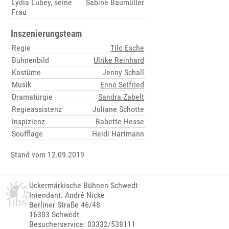
Lydia Lubey, seine
Sabine Baumüller
Frau
Inszenierungsteam
Regie
Tilo Esche
Bühnenbild
Ulrike Reinhard
Kostüme
Jenny Schall
Musik
Enno Seifried
Dramaturgie
Sandra Zabelt
Regieassistenz
Juliane Schotte
Inspizienz
Babette Hesse
Soufflage
Heidi Hartmann
Stand vom 12.09.2019
Uckermärkische Bühnen Schwedt
Intendant: André Nicke
Berliner Straße 46/48
16303 Schwedt
Besucherservice: 03332/538111