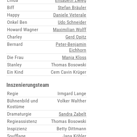
Linda
Elisabeth Zwieg
Biff
Stefan Bräuler
Happy
Daniele Veterale
Onkel Ben
Udo Schneider
Howard Wagner
Maximilian Wolff
Charley
Gerd Opitz
Bernard
Peter-Benjamin
Eichhorn
Die Frau
Manja Kloss
Stanley
Thomas Bosowski
Ein Kind
Cem Cavin Krüger
Inszenierungsteam
Regie
Irmgard Lange
Bühnenbild und
Volker Walther
Kostüme
Dramaturgie
Sandra Zabelt
Regieassistenz
Thomas Bosowski
Inspizienz
Betty Dittmann
Soufflage
Jana Köhler