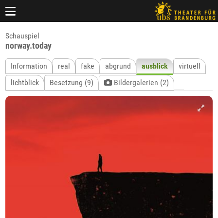
Schauspiel
norway.today
Information
real
fake
abgrund
ausblick
virtuell
lichtblick
Besetzung (9)
Bildergalerien (2)