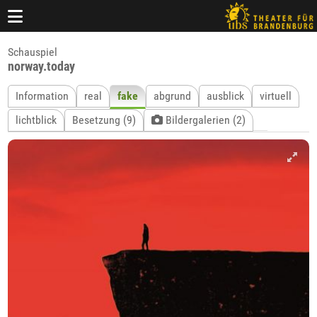
Schauspiel
norway.today
Information
real
fake
abgrund
ausblick
virtuell
lichtblick
Besetzung (9)
Bildergalerien (2)