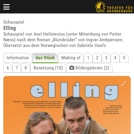
Schauspiel
Elling
Schauspiel von Axel Hellstenius (unter Mitwirkung von Petter
Næss) nach dem Roman „Blutsbrüder“ von Ingvar Ambjørnsen,
Übersetzt aus dem Norwegischen von Gabriele Haefs
Information
das Stück
Making of
1
2
3
4
5
6
7
8
Besetzung (10)
Bildergalerien (2)