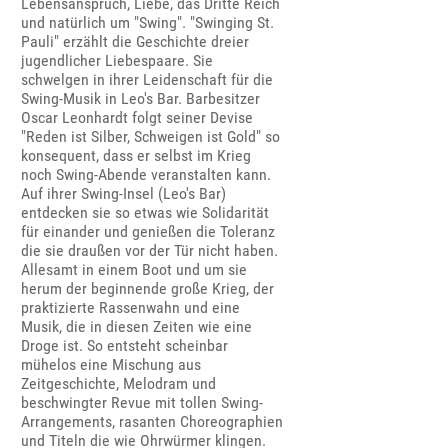
Lebensanspruch, Liebe, das Dritte Reich
und natürlich um "Swing". "Swinging St.
Pauli" erzählt die Geschichte dreier
jugendlicher Liebespaare. Sie
schwelgen in ihrer Leidenschaft für die
Swing-Musik in Leo's Bar. Barbesitzer
Oscar Leonhardt folgt seiner Devise
"Reden ist Silber, Schweigen ist Gold" so
konsequent, dass er selbst im Krieg
noch Swing-Abende veranstalten kann.
Auf ihrer Swing-Insel (Leo's Bar)
entdecken sie so etwas wie Solidarität
für einander und genießen die Toleranz
die sie draußen vor der Tür nicht haben.
Allesamt in einem Boot und um sie
herum der beginnende große Krieg, der
praktizierte Rassenwahn und eine
Musik, die in diesen Zeiten wie eine
Droge ist. So entsteht scheinbar
mühelos eine Mischung aus
Zeitgeschichte, Melodram und
beschwingter Revue mit tollen Swing-
Arrangements, rasanten Choreographien
und Titeln die wie Ohrwürmer klingen.