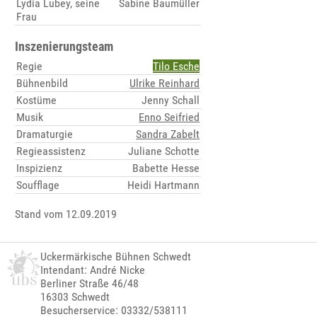
Lydia Lubey, seine
Sabine Baumüller
Frau
Inszenierungsteam
Regie
Tilo Esche
Bühnenbild
Ulrike Reinhard
Kostüme
Jenny Schall
Musik
Enno Seifried
Dramaturgie
Sandra Zabelt
Regieassistenz
Juliane Schotte
Inspizienz
Babette Hesse
Soufflage
Heidi Hartmann
Stand vom 12.09.2019
Uckermärkische Bühnen Schwedt
Intendant: André Nicke
Berliner Straße 46/48
16303 Schwedt
Besucherservice: 03332/538111