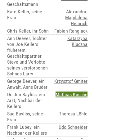
Geschäftsmann
Kate Keller, seine
Alexandra-
Frau
Magdalena
Heinrich
Chris Keller, ihr Sohn
Fabian Ranglack
Ann Deever, Tochter
Katarzyna
von Joe Kellers
Kluczna
früherem
Geschäftspartner
Steve und Verlobte
seines verstorbenen
Sohnes Larry
George Deever, ein
Krzysztof Gmiter
Anwalt, Anns Bruder
Dr. Jim Bayliss, ein
Mathias Kusche
Arzt, Nachbar der
Kellers
Sue Bayliss, seine
Theresa Löhle
Frau
Frank Lubey, ein
Udo Schneider
Nachbar der Kellers