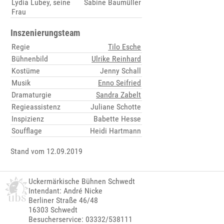
Lydia Lubey, seine
Sabine Baumüller
Frau
Inszenierungsteam
Regie
Tilo Esche
Bühnenbild
Ulrike Reinhard
Kostüme
Jenny Schall
Musik
Enno Seifried
Dramaturgie
Sandra Zabelt
Regieassistenz
Juliane Schotte
Inspizienz
Babette Hesse
Soufflage
Heidi Hartmann
Stand vom 12.09.2019
Uckermärkische Bühnen Schwedt
Intendant: André Nicke
Berliner Straße 46/48
16303 Schwedt
Besucherservice: 03332/538111