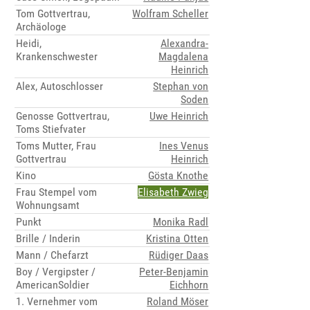
Tom Gottvertrau,
Wolfram Scheller
Archäologe
Heidi,
Alexandra-
Krankenschwester
Magdalena
Heinrich
Alex, Autoschlosser
Stephan von
Soden
Genosse Gottvertrau,
Uwe Heinrich
Toms Stiefvater
Toms Mutter, Frau
Ines Venus
Gottvertrau
Heinrich
Kino
Gösta Knothe
Frau Stempel vom
Elisabeth Zwieg
Wohnungsamt
Punkt
Monika Radl
Brille / Inderin
Kristina Otten
Mann / Chefarzt
Rüdiger Daas
Boy / Vergipster /
Peter-Benjamin
AmericanSoldier
Eichhorn
1. Vernehmer vom
Roland Möser