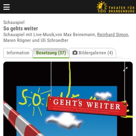
Schauspiel
So gehts weiter
Schauspiel mit Live-Musik,von Max Beinemann,
Reinhard Simon
,
Maren Rögner und Uli Schroedter
Information
Besetzung (37)
Bildergalerien (4)