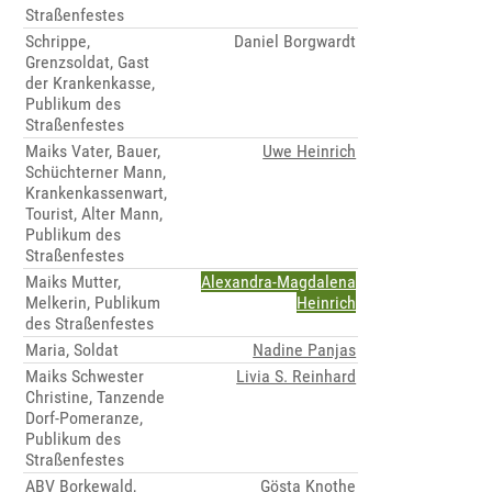
Straßenfestes
Schrippe,
Daniel Borgwardt
Grenzsoldat, Gast
der Krankenkasse,
Publikum des
Straßenfestes
Maiks Vater, Bauer,
Uwe Heinrich
Schüchterner Mann,
Krankenkassenwart,
Tourist, Alter Mann,
Publikum des
Straßenfestes
Maiks Mutter,
Alexandra-Magdalena
Melkerin, Publikum
Heinrich
des Straßenfestes
Maria, Soldat
Nadine Panjas
Maiks Schwester
Livia S. Reinhard
Christine, Tanzende
Dorf-Pomeranze,
Publikum des
Straßenfestes
ABV Borkewald,
Gösta Knothe