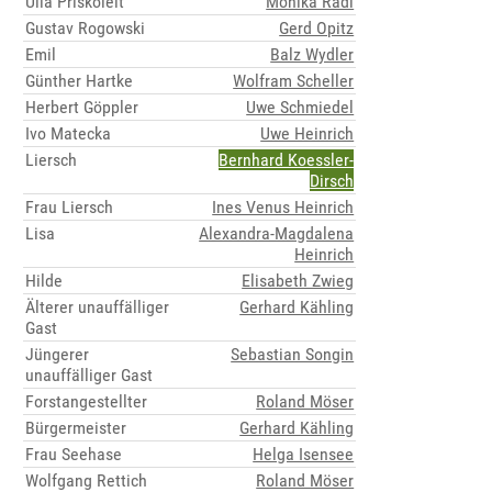
Ulla Priskoleit
Monika Radl
Gustav Rogowski
Gerd Opitz
Emil
Balz Wydler
Günther Hartke
Wolfram Scheller
Herbert Göppler
Uwe Schmiedel
Ivo Matecka
Uwe Heinrich
Liersch
Bernhard Koessler-
Dirsch
Frau Liersch
Ines Venus Heinrich
Lisa
Alexandra-Magdalena
Heinrich
Hilde
Elisabeth Zwieg
Älterer unauffälliger
Gerhard Kähling
Gast
Jüngerer
Sebastian Songin
unauffälliger Gast
Forstangestellter
Roland Möser
Bürgermeister
Gerhard Kähling
Frau Seehase
Helga Isensee
Wolfgang Rettich
Roland Möser