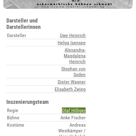
Darsteller und
Darstellerinnen
Darsteller
Uwe Heinrich
Helga Isensee
Alexandra-
Magdalena
Heinrich
Stephan von
Soden
Dieter Wagner
Elisabeth Zwieg
Inszenierungsteam
Regie
Olaf Hilliger
Bühne
Anke Fischer
Kostüme
Andreas
Westkämper /