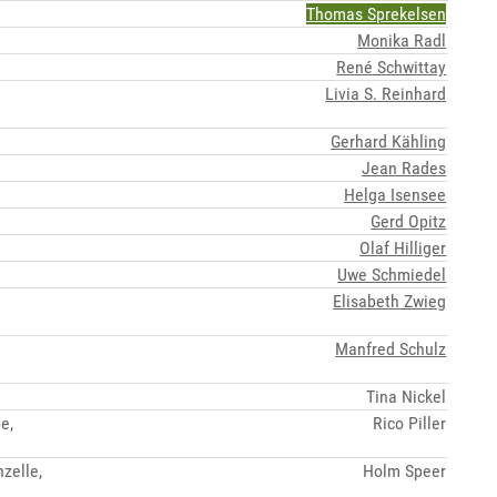
Thomas Sprekelsen
Monika Radl
René Schwittay
Livia S. Reinhard
Gerhard Kähling
Jean Rades
Helga Isensee
Gerd Opitz
Olaf Hilliger
Uwe Schmiedel
Elisabeth Zwieg
Manfred Schulz
Tina Nickel
e,
Rico Piller
zelle,
Holm Speer