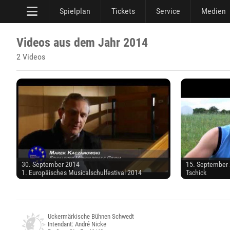
Spielplan
Tickets
Service
Medien
Videos aus dem Jahr 2014
2 Videos
30. September 2014
15. September
1. Europäisches Musicalschulfestival 2014
Tschick
Uckermärkische Bühnen Schwedt
Intendant: André Nicke