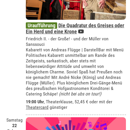
Uraufführung
Die Quadratur des Greises oder
Ein Herd und eine Krone
Friedrich II. - der Große! - und der Müller von
Sanssouci
Kabarett von Andreas Flügge | DarstellBar mit Menü
Politisches Kabarett unmittelbar am Rande des
Zeitgeists, sarkastisch, aber stets mit
liebenswürdiger Attitüde und umweht von
königlichem Charme. Soviel Spaß hat Preußen noch
nie gemacht! Mit André Nicke (König) und Andreas
Flügge (Müller). Plus königlichem Drei-Gänge-Menü
des preußischen Hofgastronomen Konditorei &
Catering Schäpe!
(nicht bei ubs on tour!)
19:00 Uhr
,
Theaterklause
, 52,45 € oder mit der
Theatercard
günstiger
Samstag
22