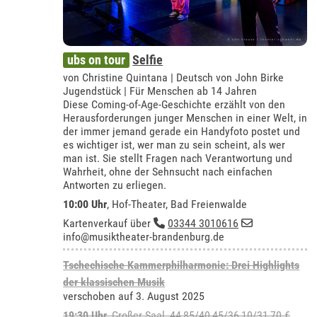
ubs on tour
Selfie
von Christine Quintana | Deutsch von John Birke
Jugendstück | Für Menschen ab 14 Jahren
Diese Coming-of-Age-Geschichte erzählt von den
Herausforderungen junger Menschen in einer Welt, in
der immer jemand gerade ein Handyfoto postet und
es wichtiger ist, wer man zu sein scheint, als wer
man ist. Sie stellt Fragen nach Verantwortung und
Wahrheit, ohne der Sehnsucht nach einfachen
Antworten zu erliegen.
10:00 Uhr
,
Hof-Theater, Bad Freienwalde
Kartenverkauf über
03344 3010616
info@musiktheater-brandenburg.de
Tschechische Kammerphilharmonie: Drei Highlights
der klassischen Musik
verschoben auf 3. August 2025
19:30 Uhr
,
Großer Saal
, 44,85/40,45/36,10/31,70 €