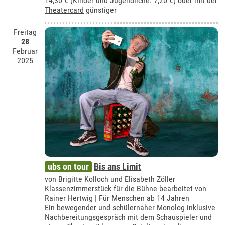
14,30 € (Kinder und Jugendliche: 7,20 €) oder mit der
Theatercard
günstiger
Freitag
28
Februar
2025
ubs on tour
Bis ans Limit
von Brigitte Kolloch und Elisabeth Zöller
Klassenzimmerstück für die Bühne bearbeitet von
Rainer Hertwig | Für Menschen ab 14 Jahren
Ein bewegender und schülernaher Monolog inklusive
Nachbereitungsgespräch mit dem Schauspieler und