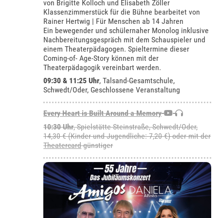
von Brigitte Kolloch und Elisabeth Zöller
Klassenzimmerstück für die Bühne bearbeitet von
Rainer Hertwig | Für Menschen ab 14 Jahren
Ein bewegender und schülernaher Monolog inklusive
Nachbereitungsgespräch mit dem Schauspieler und
einem Theaterpädagogen. Spieltermine dieser
Coming-of- Age-Story können mit der
Theaterpädagogik vereinbart werden.
09:30 & 11:25 Uhr
,
Talsand-Gesamtschule,
Schwedt/Oder
, Geschlossene Veranstaltung
Every Heart is Built Around a Memory
10:30 Uhr
, Spielstätte Steinstraße, Schwedt/Oder,
14,30 € (Kinder und Jugendliche: 7,20 €) oder mit der
Theatercard
günstiger