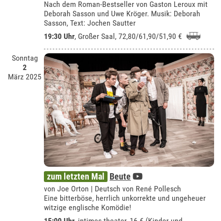
Nach dem Roman-Bestseller von Gaston Leroux mit
Deborah Sasson und Uwe Kröger. Musik: Deborah
Sasson, Text: Jochen Sautter
19:30 Uhr
,
Großer Saal
, 72,80/61,90/51,90 €
Sonntag
2
März 2025
zum letzten Mal
Beute
von Joe Orton | Deutsch von René Pollesch
Eine bitterböse, herrlich unkorrekte und ungeheuer
witzige englische Komödie!
15:00 Uhr
,
intimes theater
, 16 € (Kinder und