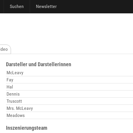
Suchen
Newsletter
ideo
Darsteller und Darstellerinnen
McLeavy
Fay
Hal
Dennis
Truscott
Mrs. McLeavy
Meadows
Inszenierungsteam