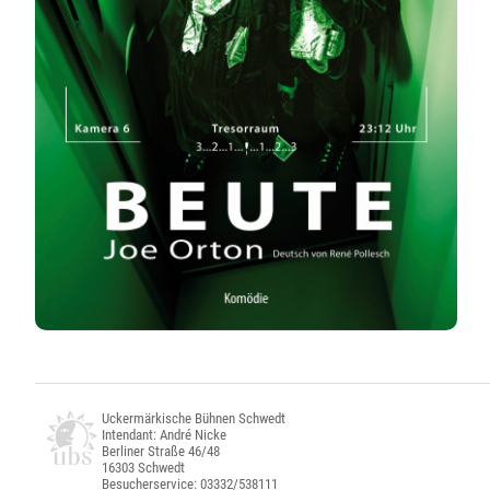
Uckermärkische Bühnen Schwedt
Intendant: André Nicke
Berliner Straße 46/48
16303 Schwedt
Besucherservice: 03332/538111