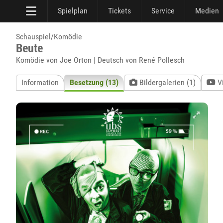
Spielplan
Tickets
Service
Medien
Schauspiel/Komödie
Beute
Komödie von Joe Orton | Deutsch von René Pollesch
Information
Besetzung (13)
Bildergalerien (1)
V