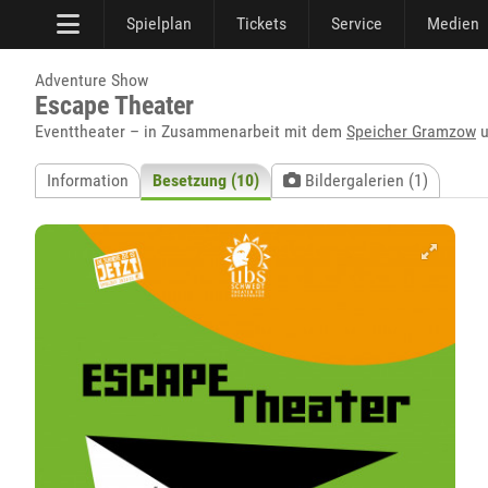
Spielplan
Tickets
Service
Medien
Adventure Show
Escape Theater
Eventtheater – in Zusammenarbeit mit dem
Speicher Gramzow
u
Information
Besetzung (10)
Bildergalerien (1)