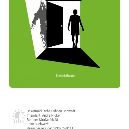
Uckermärkische Bühnen Schwedt
Intendant: André Nicke
Berliner Straße 46/48
16303 Schwedt
Besucherservice: 03332/538111