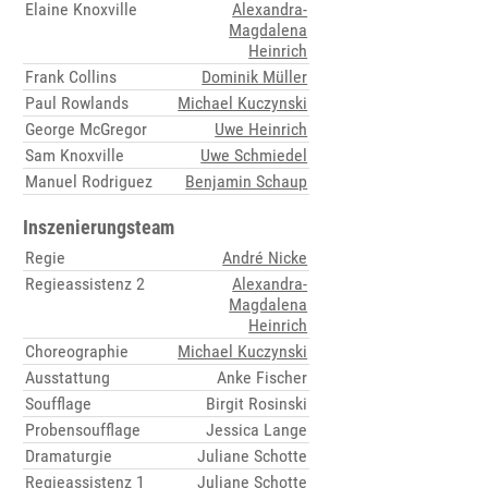
Elaine Knoxville
Alexandra-
Magdalena
Heinrich
Frank Collins
Dominik Müller
Paul Rowlands
Michael Kuczynski
George McGregor
Uwe Heinrich
Sam Knoxville
Uwe Schmiedel
Manuel Rodriguez
Benjamin Schaup
Inszenierungsteam
Regie
André Nicke
Regieassistenz 2
Alexandra-
Magdalena
Heinrich
Choreographie
Michael Kuczynski
Ausstattung
Anke Fischer
Soufflage
Birgit Rosinski
Probensoufflage
Jessica Lange
Dramaturgie
Juliane Schotte
Regieassistenz 1
Juliane Schotte