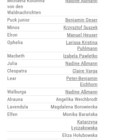
Michaela Kolumna
Nadine Aßmann
von den
Waldnachrichten
Puck junior
Benjamin Oeser
Minos
Krzysztof Suszek
Elron
Manuel Heuser
Ophelia
Larissa Kristina
Puhlmann
Macbeth
Izabela Pawletko
Julia
Nadine Aßmann
Cleopatra
Claire Varga
Lear
Peter-Benjamin
Eichhorn
Walburga
Nadine Aßmann
Alrauna
Angelika Weichbrodt
Lavendula
Magdalena Borowiecka
Elfen
Monika Barańska
Katarzyna
Łyczakowska
Eliza Hołubowska