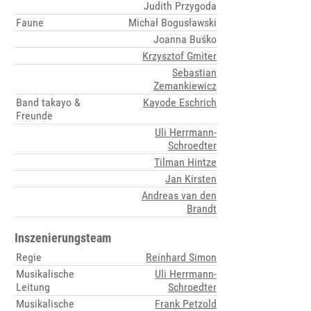
Judith Przygoda
Faune
Michał Bogusławski
Joanna Buśko
Krzysztof Gmiter
Sebastian
Zemankiewicz
Band takayo &
Kayode Eschrich
Freunde
Uli Herrmann-
Schroedter
Tilman Hintze
Jan Kirsten
Andreas van den
Brandt
Inszenierungsteam
Regie
Reinhard Simon
Musikalische
Uli Herrmann-
Leitung
Schroedter
Musikalische
Frank Petzold