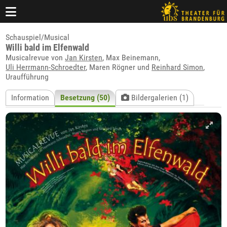
Schauspiel/Musical
Willi bald im Elfenwald
Musicalrevue von
Jan Kirsten
, Max Beinemann,
Uli Herrmann-Schroedter
, Maren Rögner und
Reinhard Simon
,
Uraufführung
Information
Besetzung (50)
Bildergalerien (1)