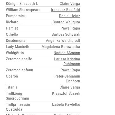
Königin Elisabeth I.
Claire Varga
William Shakespeare
Ireneusz Rosiński
Pumpernick
Daniel Heinz
Richard III.
Conrad Waligura
Hamlet
Paweł Rapa
Othello
Bartosz Soltysiak
Desdemona
Angelika Weichbrodt
Lady Macbeth
Magdalena Borowiecka
Waldgöttin
Nadine Aßmann
Zeremonienelfe
Larissa Kristina
Puhlmann
Zeremonienfaun
Paweł Rapa
Oberon
Peter-Benjamin
Eichhorn
Titania
Claire Varga
Trollkönig
Krzysztof Suszek
Smordugrimm
Trollprinzessin
Izabela Pawletko
Quatrulda