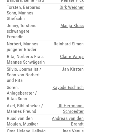
Barbara, seine Frau
Renate Pick
Torsten, Barbaras
Dirk Weidner
Sohn, Mannes
Stiefsohn
Jenny, Torstens
Manja Kloss
schwangere
Freundin
Norbert, Mannes
Reinhard Simon
jüngerer Bruder
Rita, Norberts Frau,
Claire Varga
Mannes Schwägerin
Silvio, Journalist /
Jan Kirsten
Sohn von Norbert
und Rita
Sören,
Kayode Eschrich
Anlageberater /
Ritas Sohn
Axel, Bibliothekar /
Uli Herrmann-
Mannes Freund
Schroedter
Ruud van den
Andreas van den
Moulen, Musiker
Brandt
Oma Helene Hellwig,
Ines Venus