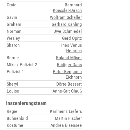
Craig
Bernhard
Koessler-Dirsch
Gavin
Wolfram Scheller
Graham
Gerhard Kähling
Norman
Uwe Schmiedel
Wesley
Gerd Opitz
Sharon
Ines Venus
Heinrich
Bernie
Roland Möser
Mike / Polizist 2
Rüdiger Daas
Polizist 1
Peter-Benjamin
Eichhorn
Sheryl
Dörte Bessert
Louise
Anne-Grit Clauß
Inszenierungsteam
Regie
Karlheinz Liefers
Bühnenbild
Martin Fischer
Kostüme
Andrea Eisensee