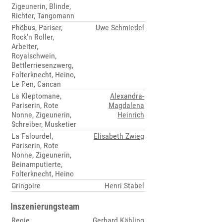
Zigeunerin, Blinde,
Richter, Tangomann
Phöbus, Pariser,
Uwe Schmiedel
Rock'n Roller,
Arbeiter,
Royalschwein,
Bettlerriesenzwerg,
Folterknecht, Heino,
Le Pen, Cancan
La Kleptomane,
Alexandra-
Pariserin, Rote
Magdalena
Nonne, Zigeunerin,
Heinrich
Schreiber, Musketier
La Falourdel,
Elisabeth Zwieg
Pariserin, Rote
Nonne, Zigeunerin,
Beinamputierte,
Folterknecht, Heino
Gringoire
Henri Stabel
Inszenierungsteam
Regie
Gerhard Kähling