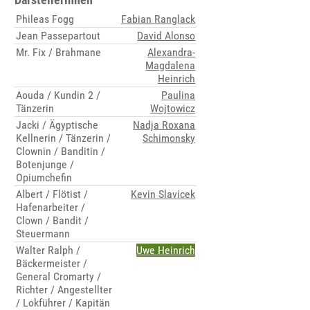
Phileas Fogg
Fabian Ranglack
Jean Passepartout
David Alonso
Mr. Fix / Brahmane
Alexandra-
Magdalena
Heinrich
Aouda / Kundin 2 /
Paulina
Tänzerin
Wojtowicz
Jacki / Ägyptische
Nadja Roxana
Kellnerin / Tänzerin /
Schimonsky
Clownin / Banditin /
Botenjunge /
Opiumchefin
Albert / Flötist /
Kevin Slavicek
Hafenarbeiter /
Clown / Bandit /
Steuermann
Walter Ralph /
Uwe Heinrich
Bäckermeister /
General Cromarty /
Richter / Angestellter
/ Lokführer / Kapitän