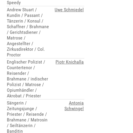
Speedy
Andrew Stuart /
Uwe Schmiedel
Kundin / Passant /
Tänzerin / Konsul /
Schaffner / Brahmane
/ Gerichtsdiener /
Matrose /
Angestellter /
Zirkusdirektor / Col.
Proctor
Englischer Polizist /
Piotr Knichalla
Countertenor /
Reisender /
Brahmane / indischer
Polizist / Matrose /
Opiumhändler /
Akrobat / Priester
Sängerin /
Antonia
Zeitungsjunge /
Schwingel
Priester / Reisende /
Brahmane / Matrosin
/ Seiltänzerin /
Banditin