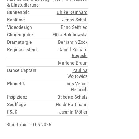
& Einstudierung
Bühnenbild
Ulrike Reinhard
Kostüme
Jenny Schall
Videodesign
Enno Seifried
Choreografie
Eliza Hołubowska
Dramaturgie
Benjamin Zock
Regieassistenz
Daniel Richard
Bogacki
Marlene Braun
Dance Captain
Paulina
Wojtowicz
Phonetik
Ines Venus
Heinrich
Inspizienz
Babette Schulz
Soufflage
Heidi Hartmann
FSJK
Jasmin Möller
Stand vom 10.06.2025