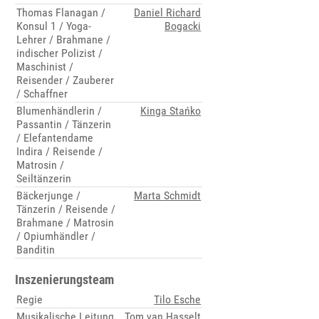
Thomas Flanagan /
Daniel Richard
Konsul 1 / Yoga-
Bogacki
Lehrer / Brahmane /
indischer Polizist /
Maschinist /
Reisender / Zauberer
/ Schaffner
Blumenhändlerin /
Kinga Stańko
Passantin / Tänzerin
/ Elefantendame
Indira / Reisende /
Matrosin /
Seiltänzerin
Bäckerjunge /
Marta Schmidt
Tänzerin / Reisende /
Brahmane / Matrosin
/ Opiumhändler /
Banditin
Inszenierungsteam
Regie
Tilo Esche
Musikalische Leitung
Tom van Hasselt