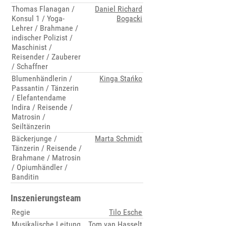
Thomas Flanagan /
Daniel Richard
Konsul 1 / Yoga-
Bogacki
Lehrer / Brahmane /
indischer Polizist /
Maschinist /
Reisender / Zauberer
/ Schaffner
Blumenhändlerin /
Kinga Stańko
Passantin / Tänzerin
/ Elefantendame
Indira / Reisende /
Matrosin /
Seiltänzerin
Bäckerjunge /
Marta Schmidt
Tänzerin / Reisende /
Brahmane / Matrosin
/ Opiumhändler /
Banditin
Inszenierungsteam
Regie
Tilo Esche
Musikalische Leitung
Tom van Hasselt