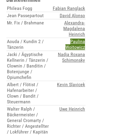
Phileas Fogg
Fabian Ranglack
Jean Passepartout
David Alonso
Mr. Fix / Brahmane
Alexandra-
Magdalena
Heinrich
Aouda / Kundin 2 /
Paulina
Tänzerin
Wojtowicz
Jacki / Ägyptische
Nadja Roxana
Kellnerin / Tänzerin /
Schimonsky
Clownin / Banditin /
Botenjunge /
Opiumchefin
Albert / Flötist /
Kevin Slavicek
Hafenarbeiter /
Clown / Bandit /
Steuermann
Walter Ralph /
Uwe Heinrich
Bäckermeister /
General Cromarty /
Richter / Angestellter
/ Lokführer / Kapitän