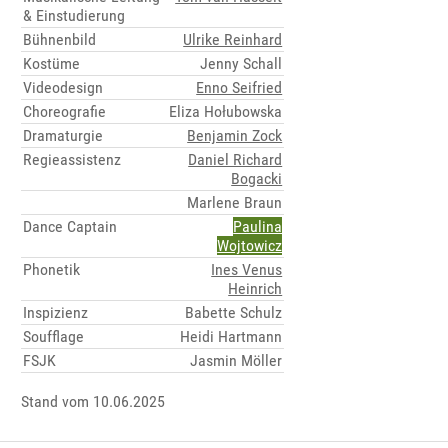
& Einstudierung
Bühnenbild
Ulrike Reinhard
Kostüme
Jenny Schall
Videodesign
Enno Seifried
Choreografie
Eliza Hołubowska
Dramaturgie
Benjamin Zock
Regieassistenz
Daniel Richard
Bogacki
Marlene Braun
Dance Captain
Paulina
Wojtowicz
Phonetik
Ines Venus
Heinrich
Inspizienz
Babette Schulz
Soufflage
Heidi Hartmann
FSJK
Jasmin Möller
Stand vom 10.06.2025