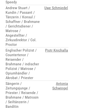
Speedy
Andrew Stuart /
Uwe Schmiedel
Kundin / Passant /
Tänzerin / Konsul /
Schaffner / Brahmane
/ Gerichtsdiener /
Matrose /
Angestellter /
Zirkusdirektor / Col.
Proctor
Englischer Polizist /
Piotr Knichalla
Countertenor /
Reisender /
Brahmane / indischer
Polizist / Matrose /
Opiumhändler /
Akrobat / Priester
Sängerin /
Antonia
Zeitungsjunge /
Schwingel
Priester / Reisende /
Brahmane / Matrosin
/ Seiltänzerin /
Banditin