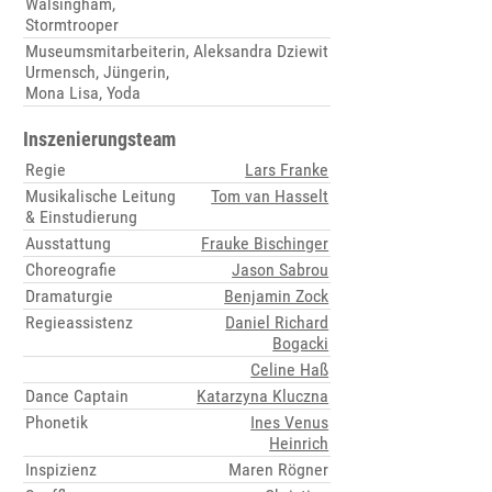
Walsingham,
Stormtrooper
Museumsmitarbeiterin,
Aleksandra Dziewit
Urmensch, Jüngerin,
Mona Lisa, Yoda
Inszenierungsteam
Regie
Lars Franke
Musikalische Leitung
Tom van Hasselt
& Einstudierung
Ausstattung
Frauke Bischinger
Choreografie
Jason Sabrou
Dramaturgie
Benjamin Zock
Regieassistenz
Daniel Richard
Bogacki
Celine Haß
Dance Captain
Katarzyna Kluczna
Phonetik
Ines Venus
Heinrich
Inspizienz
Maren Rögner