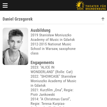
Daniel Grzegorek
Ausbildung
2019 Stanisław Moniuszko
Academy of Music in Gdańsk
2012-2015 Nationat Music
School in Warsaw, saxophone
class
Engagements
2023: "ALICE IN
WONDERLAND" (Rolle: Cat)
2022: "SHOWCASE" Stanisław
Moniuszko Academy of Music
in Gdańsk
2021: Kurzfilm „Ona“, Regie:
Piotr Jankowski
2014: "A Christmas Carol",
Regie: Teresa Kurpias-