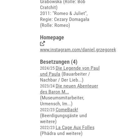
Grabowska (Rolle: Bob
Cratchit)
2011: "Romeo & Juliet",
Regie: Cezary Domagała
(Rolle: Romeo)
Homepage
www.instagram.com/daniel.grzegorek
Besetzungen (4)
Die Legende von Paul
2024/25
und Paula
(
Bauarbeiter /
Nachbar / Der Lieb...
)
Die neuen Abenteuer
2023/24
des Baron M...
(
Museumsmitarbeiter,
Urmensch, Im...
)
ComeBack!
2022/23
(Beerdigungsgäste und
weitere)
La Cage Aux Folles
2022/23
(Phädra und weitere)