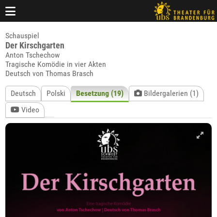
Schauspiel
Der Kirschgarten
Anton Tschechow
Tragische Komödie in vier Akten
Deutsch von Thomas Brasch
Deutsch
Polski
Besetzung (19)
Bildergalerien (1)
Video