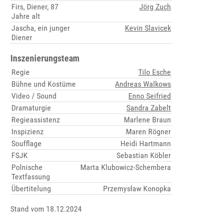
Firs, Diener, 87
Jörg Zuch
Jahre alt
Jascha, ein junger
Kevin Slavicek
Diener
Inszenierungsteam
Regie
Tilo Esche
Bühne und Kostüme
Andreas Walkows
Video / Sound
Enno Seifried
Dramaturgie
Sandra Zabelt
Regieassistenz
Marlene Braun
Inspizienz
Maren Rögner
Soufflage
Heidi Hartmann
FSJK
Sebastian Köbler
Polnische
Marta Klubowicz-Schembera
Textfassung
Übertitelung
Przemysław Konopka
Stand vom 18.12.2024