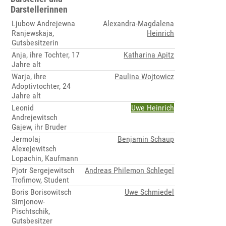
Darstellerinnen
Ljubow Andrejewna
Alexandra-Magdalena
Ranjewskaja,
Heinrich
Gutsbesitzerin
Anja, ihre Tochter, 17
Katharina Apitz
Jahre alt
Warja, ihre
Paulina Wojtowicz
Adoptivtochter, 24
Jahre alt
Leonid
Uwe Heinrich
Andrejewitsch
Gajew, ihr Bruder
Jermolaj
Benjamin Schaup
Alexejewitsch
Lopachin, Kaufmann
Pjotr Sergejewitsch
Andreas Philemon Schlegel
Trofimow, Student
Boris Borisowitsch
Uwe Schmiedel
Simjonow-
Pischtschik,
Gutsbesitzer