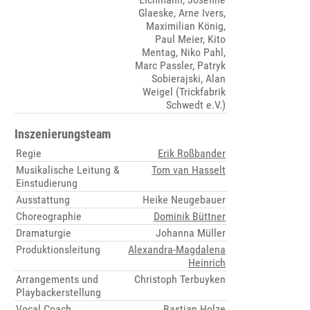
Glaeske, Arne Ivers,
Maximilian König,
Paul Meier, Kito
Mentag, Niko Pahl,
Marc Passler, Patryk
Sobierajski, Alan
Weigel (Trickfabrik
Schwedt e.V.)
Inszenierungsteam
Regie
Erik Roßbander
Musikalische Leitung &
Tom van Hasselt
Einstudierung
Ausstattung
Heike Neugebauer
Choreographie
Dominik Büttner
Dramaturgie
Johanna Müller
Produktionsleitung
Alexandra-Magdalena
Heinrich
Arrangements und
Christoph Terbuyken
Playbackerstellung
Vocal Coach
Bastian Holze