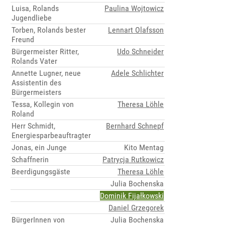
Luisa, Rolands
Paulina Wojtowicz
Jugendliebe
Torben, Rolands bester
Lennart Olafsson
Freund
Bürgermeister Ritter,
Udo Schneider
Rolands Vater
Annette Lugner, neue
Adele Schlichter
Assistentin des
Bürgermeisters
Tessa, Kollegin von
Theresa Löhle
Roland
Herr Schmidt,
Bernhard Schnepf
Energiesparbeauftragter
Jonas, ein Junge
Kito Mentag
Schaffnerin
Patrycja Rutkowicz
Beerdigungsgäste
Theresa Löhle
Julia Bochenska
Dominik Fijałkowski
Daniel Grzegorek
BürgerInnen von
Julia Bochenska