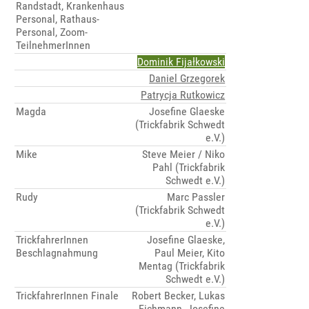
Randstadt, Krankenhaus
Personal, Rathaus-
Personal, Zoom-
TeilnehmerInnen
Dominik Fijałkowski
Daniel Grzegorek
Patrycja Rutkowicz
Magda
Josefine Glaeske
(Trickfabrik Schwedt
e.V.)
Mike
Steve Meier / Niko
Pahl (Trickfabrik
Schwedt e.V.)
Rudy
Marc Passler
(Trickfabrik Schwedt
e.V.)
TrickfahrerInnen
Josefine Glaeske,
Beschlagnahmung
Paul Meier, Kito
Mentag (Trickfabrik
Schwedt e.V.)
TrickfahrerInnen Finale
Robert Becker, Lukas
Eichmann, Josefine